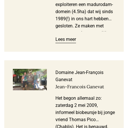
exploiteren een madurodam-
domein (4.5ha) dat wij sinds
1989(!) in ons hart hebben
gesloten. Ze maken met
respect voor het natuurlijk
Lees meer
evenwicht in de wijngaard en
met veel savoir-faire in de
kelder ouderwetse côte-rôtie:
geurig, gracieus en fijn. Geen
door hout en door (dankzij
Domaine Jean-François
suikertoevoeging) alcohol
Ganevat
opgepompte blockbuster
Jean-Francois Ganevat
voor de Amerikaanse …
Het begon allemaal zo:
zaterdag 2 mei 2009,
informeel biobeursje bij jonge
vriend Thomas Pico
(Chablis). Het is benauwd,