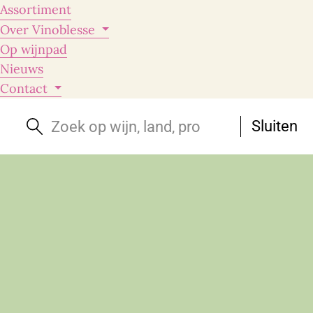
Assortiment
Over Vinoblesse
Op wijnpad
Nieuws
Contact
Sluiten