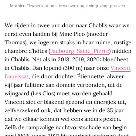
Mathieu Fleuriet laat ons de nieuwe oogst vingt-vingt proeven.
We rijden in twee uur door naar Chablis waar we
eerst even landen bij Mme Pico (moeder
Thomas), we logeren straks in haar ruime, rustige
chambre d’hôtes (
Faubourg-Saint_Pierre
) midden
in Chablis. Net als in 2018, 2019, 2020: bloedheet
in Chablis. Dan lopend (300 m) naar onze
Vincent
Dauvissat
, die door dochter Étiennette, alweer
vijf jaar fulltime aan domein verbonden, uit de
wijngaard (Les Clos) moet worden gehaald.
Vincent ziet er blakend gezond en energiek uit,
zelfverzekerd ook, dat hebben we in de 35 jaar
dat we elkaar kennen wel eens anders gezien.
Zelfs de rampzalige nachtvorstschade van begin
april (90% oogst 2021 bij voorbaat verloren) doet