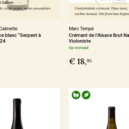
t Cahors
ds, witte peper, verse amandelen
Comfortabele crémant. Fijne toast,
zachte mousse. Het feest kan begin
Calmette
Marc Tempé
ce blanc “Serpent à
Crémant de l’Alsace Brut Na
024
Violoniste
Op voorraad
€ 18,
95