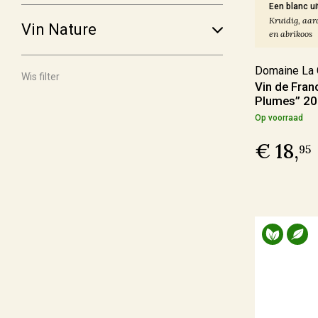
Een blanc ui
€ 30,00 - € 39,99
(25)
Kruidig, aar
Vin Nature
en abrikoos
Meer
Domaine La 
Wis filter
Vin de Fran
Voorraad
Plumes” 2
Op voorraad
Op voorraad
(180)
€ 18,
Binnenkort leverbaar
(14)
95
Allocatiewijn
(6)
Uitverkocht
(4)
Soort Teelt
Biologisch
(107)
Biologisch-Dynamisch
(85)