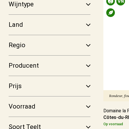
Frankrijk
(146)
Wijntype
Italië
(40)
Duitsland
(6)
Land
Spanje
(5)
Meer
Regio
Regio
Producent
Alsace
(6)
Prijs
Beaujolais
(4)
Bordeaux
(1)
Rondeur, fine
Bourgogne
(19)
Voorraad
Domaine la F
Côtes-du-R
Meer
Op voorraad
Soort Teelt