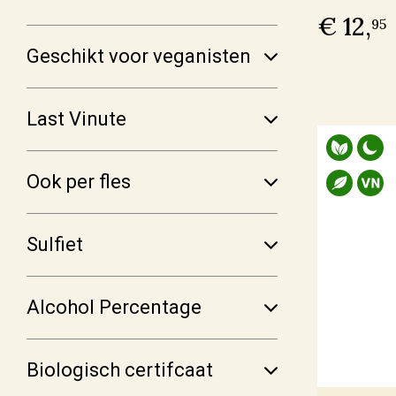
€ 12,
95
Producent
Geschikt voor veganisten
Altugnac
(6)
Anne & Jean-François Ganevat
(5)
Last Vinute
Azienda Agraria Moretti Omero
(2)
Azienda Agricola Casavecchia alla Piazza
(2)
Ook per fles
Meer
Sulfiet
Prijs
Alcohol Percentage
€ 0,00 - € 9,99
(4)
€ 10,00 - € 19,99
(71)
Biologisch certifcaat
€ 20,00 - € 29,99
(59)