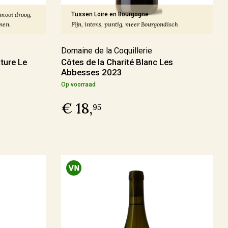
 mooi droog,
Tussen Loire en Bourgogne
nen.
Fijn, intens, puntig, meer Bourgondisch
Domaine de la Coquillerie
ture Le
Côtes de la Charité Blanc Les
Abbesses 2023
Op voorraad
€ 18,
95