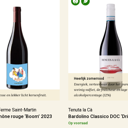
Heerlijk zomerrood
Energiek, verteerbaar door het pure
weinig sulfiet, de fraîcheur en lage
sse en lekker licht kersenfruit.
alcoholpercentage (12%)
erme Saint-Martin
Tenuta la Cà
hône rouge ‘Boom’ 2023
Bardolino Classico DOC ‘Dri
Op voorraad