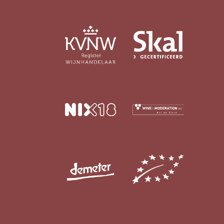
> 14%
(26)
Biologisch certifcaat
Ja
(125)
Nee
(30)
Vin Nature
Ja
(72)
Nee
(14)