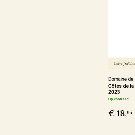
In omschakeling
(17)
Duurzaam
(12)
Geschikt voor veganisten
Ja
(188)
Loire fraîche
Nee
(3)
Domaine de l
Côtes de la
Last Vinute
2023
Op voorraad
Ja
(6)
€ 18,
95
Ook per fles