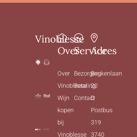
Vinoblesse
Over
Service
Adres
Over
Bezorging
Beukenlaan
Vinoblesse
Betaling
20
Wijn
Contact
D
kopen
Postbus
bij
319
Vinoblesse
3740