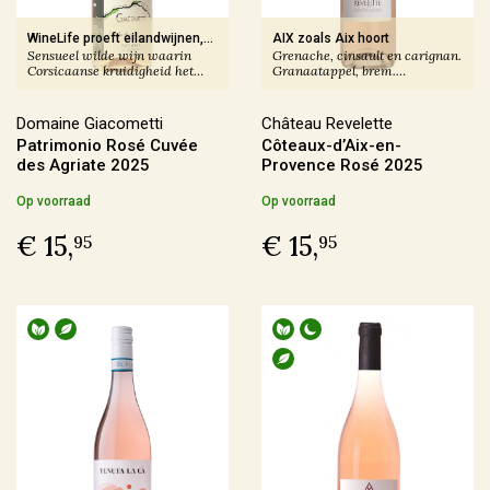
Producent
WineLife proeft eilandwijnen,
AIX zoals Aix hoort
Sensueel wilde wijn waarin
Grenache, cinsault en carignan.
zomer 2026:
Corsicaanse kruidigheid het
Granaatappel, brem.
Altugnac
(6)
rode fruit spanning geeft.
Aristocraat.
Anne & Jean-François Ganevat
(5)
Domaine Giacometti
Château Revelette
Patrimonio Rosé Cuvée
Côteaux-d’Aix-en-
Azienda Agraria Moretti Omero
(2)
des Agriate 2025
Provence Rosé 2025
Azienda Agricola Casavecchia alla Piazza
(2)
Op voorraad
Op voorraad
€ 15,
€ 15,
95
95
Meer
Prijs
€ 0,00 - € 9,99
(4)
€ 10,00 - € 19,99
(71)
€ 20,00 - € 29,99
(59)