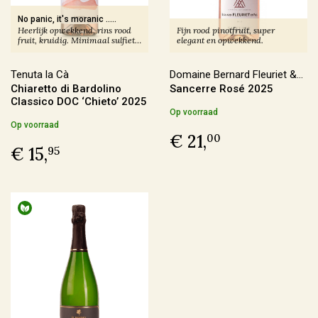
€ 30,00 - € 39,99
(25)
No panic, it's moranic .....
Heerlijk opwekkend, rins rood
Fijn rood pinotfruit, super
fruit, kruidig. Minimaal sulfiet,
elegant en opwekkend.
Meer
amper 12.5%. Aanrader.
Tenuta la Cà
Domaine Bernard Fleuriet &
Chiaretto di Bardolino
Sancerre Rosé 2025
Voorraad
Fils
Classico DOC ‘Chieto’ 2025
Op voorraad
Op voorraad
(180)
Op voorraad
€ 21,
00
Binnenkort leverbaar
(14)
€ 15,
95
Allocatiewijn
(6)
Uitverkocht
(4)
Soort Teelt
Biologisch
(107)
Biologisch-Dynamisch
(85)