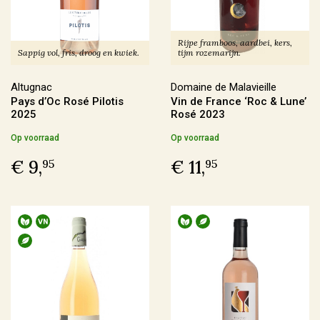
Frankrijk
(146)
Italië
(40)
Rijpe framboos, aardbei, kers,
Duitsland
(6)
Sappig vol, fris, droog en kwiek.
tijm rozemarijn.
Spanje
(5)
Altugnac
Domaine de Malavieille
Pays d’Oc Rosé Pilotis
Vin de France ‘Roc & Lune’
Meer
2025
Rosé 2023
Op voorraad
Op voorraad
Regio
€ 9,
€ 11,
95
95
Alsace
(6)
Beaujolais
(4)
Bordeaux
(1)
Bourgogne
(19)
Meer