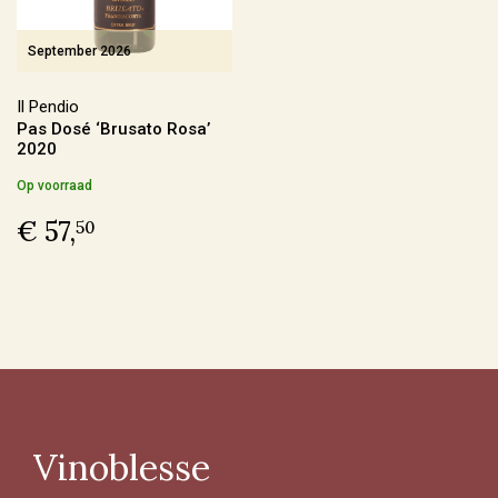
In omschakeling
(17)
September 2026
Duurzaam
(12)
Il Pendio
Pas Dosé ‘Brusato Rosa’
Geschikt voor veganisten
2020
Op voorraad
Ja
(188)
€ 57,
50
Nee
(3)
Last Vinute
Ja
(6)
Vinoblesse
Ook per fles