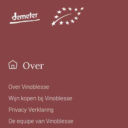
> 14%
(26)
Biologisch certifcaat
Ja
(125)
Nee
(30)
Over
Vin Nature
Over Vinoblesse
Ja
(72)
Wijn kopen bij Vinoblesse
Nee
(14)
Privacy Verklaring
De equipe van Vinoblesse