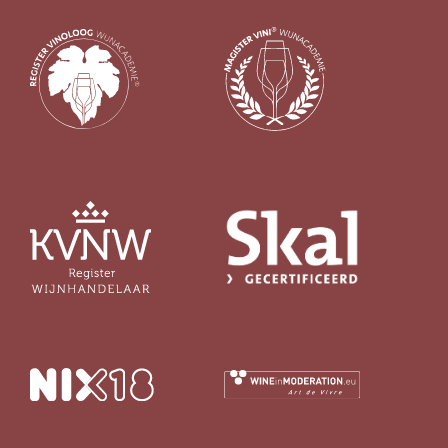
Ja
(51)
Sulfiet
Vin Nature
(69)
Sulfiet laag
(50)
Sulfiet minimaal
(47)
Sulfiet middel
(31)
Meer
Alcohol Percentage
12,6 - 14%
(133)
< 12,6%
(37)