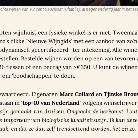
hte wijnen van Vincent Dauvissat (Chablis): al negenendertig jaar in het a
ten wijnhuis’, een fysieke winkel is er niet. Tweema
na’s dikke ’Nieuwe Wijngids’ met een aanbod van zo’n 
dynamisch gecertificeerd- ter intekening. Alle wijn
 bestellen. Bestelde wijnen worden op een van tevoren
36 flessen of een bedrag van >€350. U kunt de wijnen 
d om ‘boodschappen’ te doen.
 gewaardeerd. Eigenaren
Marc Collard
en
Tjitske Bro
 staan in
‘top-10 van Nederland’
volgens wijnschrijver 
wijn gemaakt van druiven. Ongeacht de herkomst. Louter
ne importeur van biologische kwaliteitswijn. Ik kan de
ak, en dat ze dan zelf trendsettend worden, het zij zo. 