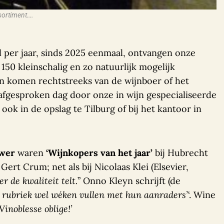
ssortiment….
al per jaar, sinds 2025 eenmaal, ontvangen onze
150 kleinschalig en zo natuurlijk mogelijk
en komen rechtstreeks van de wijnboer of het
 afgesproken dag door onze in wijn gespecialiseerde
ook in de opslag te Tilburg of bij het kantoor in
uwer
waren
‘Wijnkopers van het jaar’
bij Hubrecht
Gert Crum; net als bij Nicolaas Klei (Elsevier,
 de kwaliteit telt.
” Onno Kleyn schrijft (de
ze rubriek wel wéken vullen met hun aanraders’
‘. Wine
Vinoblesse oblige!’