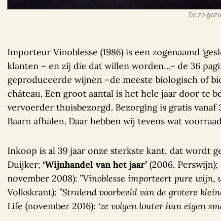
De zo gezoc
Importeur Vinoblesse (1986) is een zogenaamd ‘geslo
klanten – en zij die dat willen worden…- de 36 pagi
geproduceerde wijnen –de meeste biologisch of bio
château. Een groot aantal is het hele jaar door te
vervoerder thuisbezorgd. Bezorging is gratis vanaf 
Baarn afhalen. Daar hebben wij tevens wat voorraa
Inkoop is al 39 jaar onze sterkste kant, dat wordt
Duijker;
‘Wijnhandel van het jaar’
(2006, Perswijn);
november 2008): ”
Vinoblesse importeert pure wijn, 
Volkskrant): ”
Stralend voorbeeld van de grotere klei
Life (november 2016):
‘ze volgen louter hun eigen sma