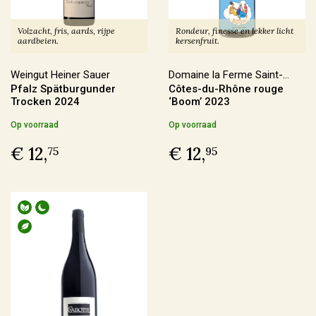
In omschakeling
(17)
Volzacht, fris, aards, rijpe
Rondeur, finesse en lekker licht
Duurzaam
(12)
aardbeien.
kersenfruit.
Weingut Heiner Sauer
Domaine la Ferme Saint-
Pfalz Spätburgunder
Côtes-du-Rhône rouge
Martin
Geschikt voor veganisten
Trocken 2024
‘Boom’ 2023
Op voorraad
Op voorraad
Ja
(187)
€ 12,
€ 12,
75
95
Nee
(3)
Last Vinute
Ja
(6)
Ook per fles