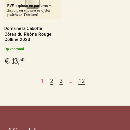
RVF: explose en parfums –
Ja
(51)
Sappig en rijp met een fijne
réglisse, fruits noirs macérés
fraicheur. Très bon!
Domaine la Cabotte
Sulfiet
Côtes du Rhône Rouge
Colline 2023
Vin Nature
(68)
Op voorraad
Sulfiet laag
(50)
€ 13,
50
Sulfiet minimaal
(47)
Sulfiet middel
(31)
1
2
3
…
12
Meer
Alcohol Percentage
12,6 - 14%
(132)
< 12,6%
(37)