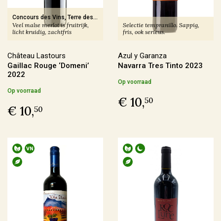
Producent
Concours des Vins, Terre des
Veel malse merlot is fruitrijk,
Selectie tempranillo. Sappig,
Vins
-
Médaille d'Or 2024
licht kruidig, zachtfris
fris, ook serieus.
Altugnac
(6)
Anne & Jean-François Ganevat
(5)
Château Lastours
Azul y Garanza
Gaillac Rouge ‘Domeni’
Navarra Tres Tinto 2023
Azienda Agraria Moretti Omero
(2)
2022
Op voorraad
Azienda Agricola Casavecchia alla Piazza
(2)
Op voorraad
€ 10,
50
€ 10,
50
Meer
Prijs
€ 0,00 - € 9,99
(4)
€ 10,00 - € 19,99
(71)
€ 20,00 - € 29,99
(59)