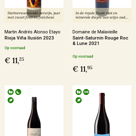
€ 30,00 - € 39,99
(25)
Hartverwarmende oerwijn, jaar
In de royale finale rust en
met zwart fruit en fraîcheur.
minerale diepte van wijze oude
Meer
stokken.
Martin Andrés Alonso Etayo
Domaine de Malavieille
Rioja Viña Ilusión 2023
Saint-Saturnin Rouge Roc
Voorraad
& Lune 2021
Op voorraad
Op voorraad
(180)
Op voorraad
€ 11,
25
Binnenkort leverbaar
(14)
€ 11,
95
Allocatiewijn
(6)
Uitverkocht
(3)
Soort Teelt
Biologisch
(107)
Biologisch-Dynamisch
(84)