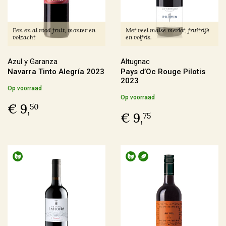
Frankrijk
(145)
Italië
(40)
Een en al rood fruit, monter en
Met veel malse merlot, fruitrijk
Duitsland
(6)
volzacht
en volfris.
Spanje
(5)
Azul y Garanza
Altugnac
Navarra Tinto Alegría 2023
Pays d’Oc Rouge Pilotis
Meer
2023
Op voorraad
Op voorraad
€ 9,
50
Regio
€ 9,
75
Alsace
(6)
Beaujolais
(4)
Bordeaux
(1)
Bourgogne
(19)
Meer