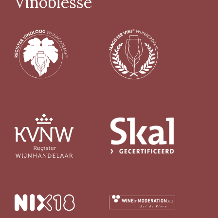
Vinoblesse
> 14%
(26)
Biologisch certifcaat
Ja
(124)
Nee
(30)
Vin Nature
Ja
(71)
Nee
(14)