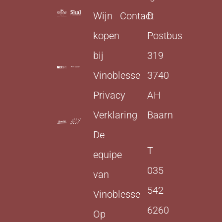
Wijn
Contact
D
kopen
Postbus
bij
319
Vinoblesse
3740
Privacy
AH
Verklaring
Baarn
De
T
equipe
035
van
542
Vinoblesse
6260
Op