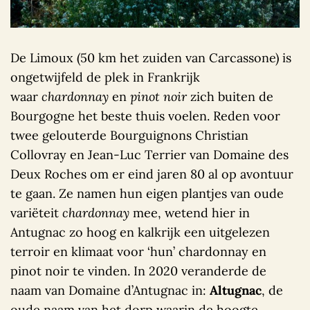
De Limoux (50 km het zuiden van Carcassone) is
ongetwijfeld de plek in Frankrijk
waar
chardonnay
en
pinot noir
zich buiten de
Bourgogne het beste thuis voelen. Reden voor
twee gelouterde Bourguignons Christian
Collovray en Jean-Luc Terrier van Domaine des
Deux Roches om er eind jaren 80 al op avontuur
te gaan. Ze namen hun eigen plantjes van oude
variëteit
chardonnay
mee, wetend hier in
Antugnac zo hoog en kalkrijk een uitgelezen
terroir en klimaat voor ‘hun’ chardonnay en
pinot noir te vinden. In 2020 veranderde de
naam van Domaine d’Antugnac in:
Altugnac
, de
oude naam van het dorp waarin de hoogte