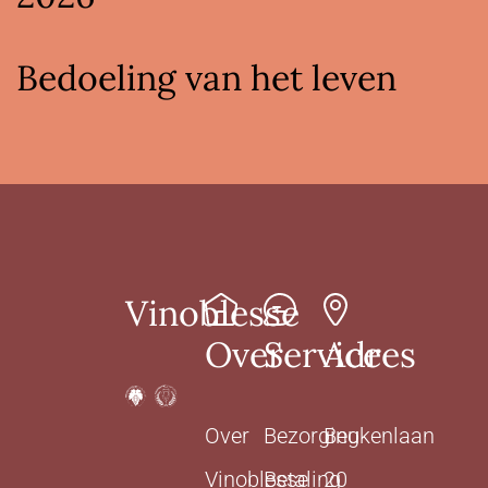
Bedoeling van het leven
Vinoblesse
Over
Service
Adres
Over
Bezorging
Beukenlaan
Vinoblesse
Betaling
20