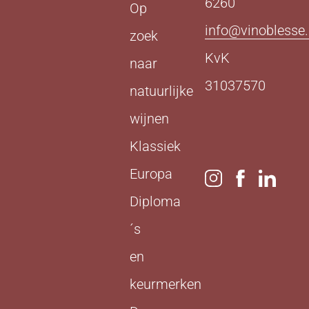
6260
Op
info@vinoblesse.
zoek
KvK
naar
31037570
natuurlijke
wijnen
Klassiek
Europa
Diploma
´s
en
keurmerken