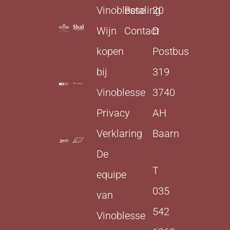
Vinoblesse
Betaling
20
Wijn
Contact
D
kopen
Postbus
bij
319
Vinoblesse
3740
Privacy
AH
Verklaring
Baarn
De
T
equipe
035
van
542
Vinoblesse