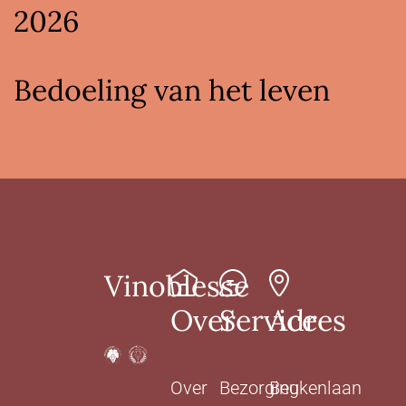
2026
Bedoeling van het leven
Vinoblesse
Over
Service
Adres
Over
Bezorging
Beukenlaan