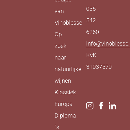
035
van
542
Vinoblesse
6260
Op
info@vinoblesse.
zoek
KvK
naar
31037570
natuurlijke
wijnen
Klassiek
Europa
Diploma
´s