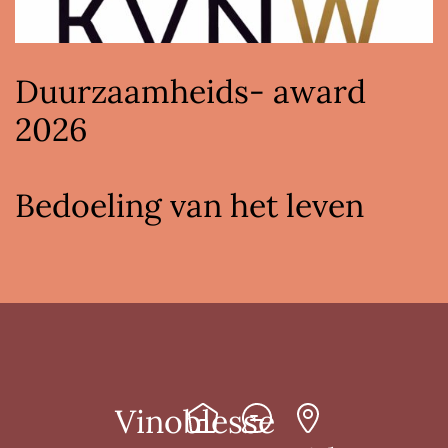
Duurzaamheids- award
2026
Bedoeling van het leven
Vinoblesse