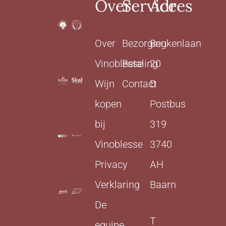
Over
Service
Adres
Over
Bezorging
Beukenlaan
Vinoblesse
Betaling
20
Wijn
Contact
D
kopen
Postbus
bij
319
Vinoblesse
3740
Privacy
AH
Verklaring
Baarn
De
T
equipe