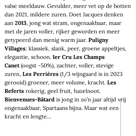
valse meeldauw. Gevulder, meer vet op de botten
dan 2021, mildere zuren. Doet Jacques denken
aan
2013
, jong wat stram, ongenaakbaar, maar
met de jaren voller, rijker geworden en meer
getypeerd dan menig warm jaar.
Puligny
Villages
: klassiek, slank, peer, groene appeltjes,
elegantie, schoon.
1er Cru Les Champs
Canet
(oogst -50%), zachter, voller, stevige
zuren,
Les Perrières
(1/3 wijngaard is in 2023
gerooid) groener, meer volume, kracht.
Les
Referts
rokerig, geel fruit, hazelnoot.
Bienvenues-Bâtard
is jong in zo’n jaar altijd vrij
ongenaakbaar, Spartaans bijna. Maar wat een
kracht en lengte…