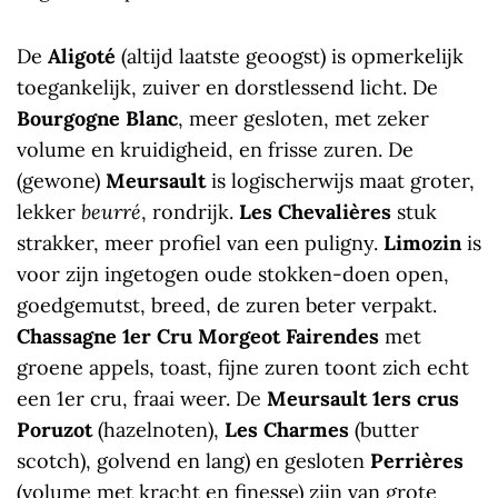
De
Aligoté
(altijd laatste geoogst) is opmerkelijk
toegankelijk, zuiver en dorstlessend licht. De
Bourgogne Blanc
, meer gesloten, met zeker
volume en kruidigheid, en frisse zuren. De
(gewone)
Meursault
is logischerwijs maat groter,
lekker
beurré
, rondrijk.
Les Chevalières
stuk
strakker, meer profiel van een puligny.
Limozin
is
voor zijn ingetogen oude stokken-doen open,
goedgemutst, breed, de zuren beter verpakt.
Chassagne 1er Cru Morgeot Fairendes
met
groene appels, toast, fijne zuren toont zich echt
een 1er cru, fraai weer. De
Meursault
1ers crus
Poruzot
(hazelnoten),
Les Charmes
(butter
scotch), golvend en lang) en gesloten
Perrières
(volume met kracht en finesse) zijn van grote