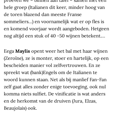
proeven we – binnen aan tafel – samen met een
hele groep (Italianen dit keer, minder hoog van
de toren blazend dan meeste Franse
sommeliers…) en voornamelijk wat er op fles is
en komend voorjaar wordt aangeboden. Hetgeen
nog altijd een stuk of 40 -50 wijnen betekent.…
Eega
Maylis
opent weer het bal met haar wijnen
(Zeroïne), ze is monter, stoer en hartelijk, op een
bescheiden manier vol zelfvertrouwen. En ze
spreekt wat (bank)Engels om de Italianen te
woord kunnen staan. Net als bij manlief Fan-Fan
zelf gaat alles zonder enige toevoeging, ook nul
komma niets sulfiet. De vinificatie is wat anders
en de herkomst van de druiven (Jura, Elzas,
Beaujolais) ook.