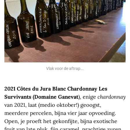
Vlak voor de aftrap….
2021 Côtes du Jura Blanc Chardonnay Les
Survivants (Domaine Ganevat
), enige
chardonnay
van 2021, laat (medio oktober!) geoogst,
meerdere percelen, bijna vier jaar opvoeding.
Open, je proeft het gekonfijte, bijna exotische
fruit van late pluk, fijn caramel, prachtige zuren