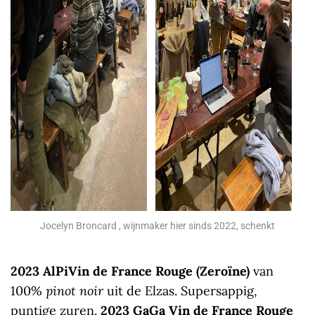
Jocelyn Broncard , wijnmaker hier sinds 2022, schenkt
2023 AlPiVin de France Rouge (Zeroïne)
van
100%
pinot noir
uit de Elzas. Supersappig,
puntige zuren.
2023 GaGa Vin de France Rouge