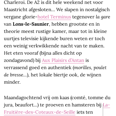
Charleroi. De A2 is dit hele weekend net voor
Maastricht afgesloten… We slapen in nostalgisch
vergane glorie-
hotel Terminus
tegenover
la gare
van
Lons-le-Saunier
, hebben grootste en in
theorie meest rustige kamer, maar tot in kleine
uurtjes televisie kijkende buren weten er toch
een weinig verkwikkende nacht van te maken.
Het eten vooraf (bijna alles dicht op
zondagavond) bij
Aux Plaisirs d’Antan
is
verrassend goed en authentiek (
morilles, poulet
de bresse…
), het lokale biertje ook, de wijnen
minder.
Maandagochtend vrij om kaas (comté, tomme du
jura, beaufort…) te proeven en hamsteren bij
La-
Fruitière-des-Coteaux-de-Seille
iets ten