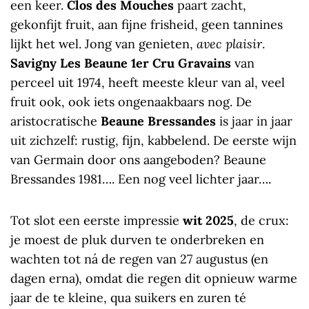
een keer.
Clos des Mouches
paart zacht,
gekonfijt fruit, aan fijne frisheid, geen tannines
lijkt het wel. Jong van genieten,
avec
plaisir
.
Savigny Les Beaune 1er Cru Gravains
van
perceel uit 1974, heeft meeste kleur van al, veel
fruit ook, ook iets ongenaakbaars nog. De
aristocratische
Beaune Bressandes
is jaar in jaar
uit zichzelf: rustig, fijn, kabbelend. De eerste wijn
van Germain door ons aangeboden? Beaune
Bressandes 1981…. Een nog veel lichter jaar….
Tot slot een eerste impressie
wit 2025
, de crux:
je moest de pluk durven te onderbreken en
wachten tot ná de regen van 27 augustus (en
dagen erna), omdat die regen dit opnieuw warme
jaar de te kleine, qua suikers en zuren té