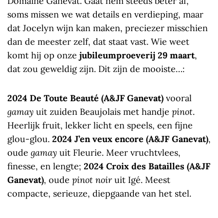
Domaine Ganevat. Gaat hem steeds beter af,
soms missen we wat details en verdieping, maar
dat Jocelyn wijn kan maken, preciezer misschien
dan de meester zelf, dat staat vast. Wie weet
komt hij op onze
jubileumproeverij 29 maart
,
dat zou geweldig zijn. Dit zijn de mooiste…:
2024 De Toute Beauté (A&JF Ganevat)
vooral
gamay
uit zuiden Beaujolais met handje
pinot
.
Heerlijk fruit, lekker licht en speels, een fijne
glou-glou.
2024 J’en veux encore (A&JF Ganevat)
,
oude
gamay
uit Fleurie. Meer vruchtvlees,
finesse, en lengte;
2024 Croix des Batailles (A&JF
Ganevat)
, oude
pinot noir
uit Igé. Meest
compacte, serieuze, diepgaande van het stel.