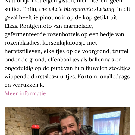
Natuurlijk met eigen gisten, niet filteren, geen
sulfiet. Enfin,
the whole biodynamic shebang
. In dit
geval heeft ie pinot noir op de kop getikt uit
Elzas. Röntgenfoto van marmelade,
gefermenteerde rozenbottels op een bedje van
rozenblaadjes, kersenkijkdoosje met
herfststilleven, eikeltjes op de voorgrond, truffel
onder de grond, elfenbankjes als ballerina’s en
ongeduldig op de punt van hun fluwelen stoeltjes
wippende dorstsleszuurtjes. Kortom, onalledaags
en verrukkelijk.
Meer informatie