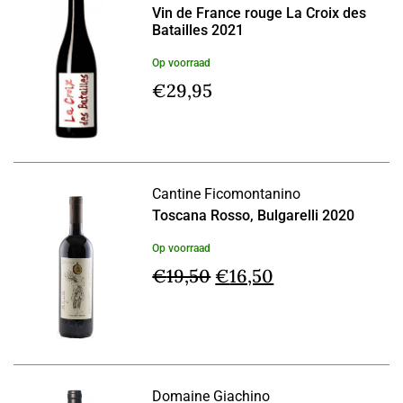
Vin de France rouge La Croix des
Batailles 2021
Op voorraad
€
29,95
Cantine Ficomontanino
Toscana Rosso, Bulgarelli 2020
Op voorraad
Oorspronkelijke
Huidige
€
19,50
€
16,50
prijs
prijs
was:
is:
€19,50.
€16,50.
Domaine Giachino