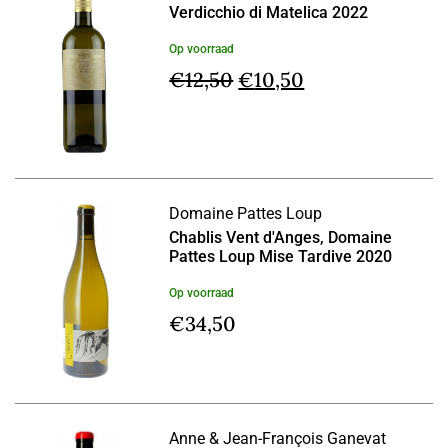
Verdicchio di Matelica 2022
Op voorraad
Oorspronkelijke
Huidige
€
12,50
€
10,50
prijs
prijs
was:
is:
€12,50.
€10,50.
Domaine Pattes Loup
Chablis Vent d'Anges, Domaine
Pattes Loup Mise Tardive 2020
Op voorraad
€
34,50
Anne & Jean-François Ganevat