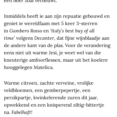
een boer zoal verbouwt.
Inmiddels heeft ie aan zijn repuatie gebouwd en
geniet ie wereldfaam met 5 keer 3-sterren
in
Gambero Rosso
en
‘Italy’s best buy of all
time’
volgens
Decanter
, dat fijne wijnblaadje aan
de andere kant van de plas. Voor de verandering
eens niet uit warme Jesi, je weet wel van die
kneuterige amfoorflessen, maar uit het koelere
hooggelegen Matelica.
Warme citroen, zachte verveine, vrolijke
veldbloemen, een gemberpepertje, een
perzikpartje, kwinkelerende zuren dit jaar,
opwekkend en een knisperend ziltig-bittertje
na.
Fabelhaft!