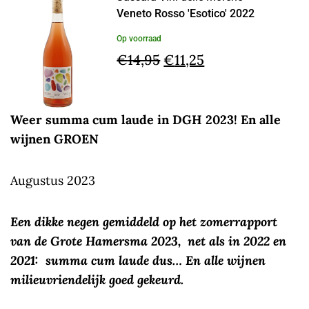
Veneto Rosso 'Esotico' 2022
Op voorraad
Oorspronkelijke
Huidige
€
14,95
€
11,25
prijs
prijs
was:
is:
Weer summa cum laude in DGH 2023! En alle
€14,95.
€11,25.
wijnen GROEN
Augustus 2023
Een dikke negen gemiddeld op het zomerrapport
van de Grote Hamersma 2023, net als in 2022 en
2021: summa cum laude dus… En alle wijnen
milieuvriendelijk goed gekeurd.