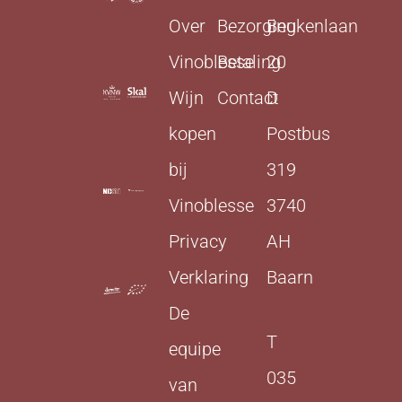
Over
Bezorging
Beukenlaan
Vinoblesse
Betaling
20
Wijn
Contact
D
kopen
Postbus
bij
319
Vinoblesse
3740
Privacy
AH
Verklaring
Baarn
De
T
equipe
035
van