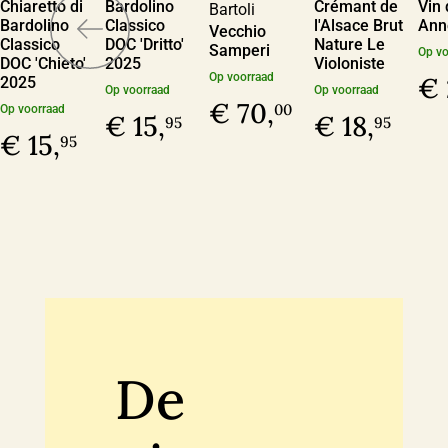
Chiaretto di
Bardolino
Crémant de
Vin 
Bartoli
Bardolino
Classico
l'Alsace Brut
Ann
Vecchio
Classico
DOC 'Dritto'
Nature Le
Samperi
Op vo
DOC 'Chieto'
2025
Violoniste
Op voorraad
€ 
2025
Op voorraad
Op voorraad
€ 70,
00
Op voorraad
€ 15,
€ 18,
95
95
€ 15,
95
De