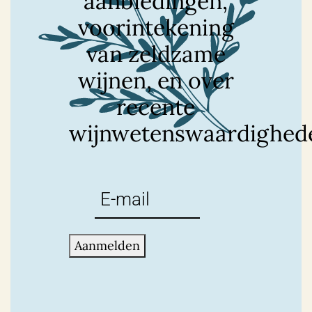
aanbiedingen,
voorintekening
van zeldzame
wijnen, en over
recente
wijnwetenswaardighed
E-
mailadres
(Vereist)
Aanmelden