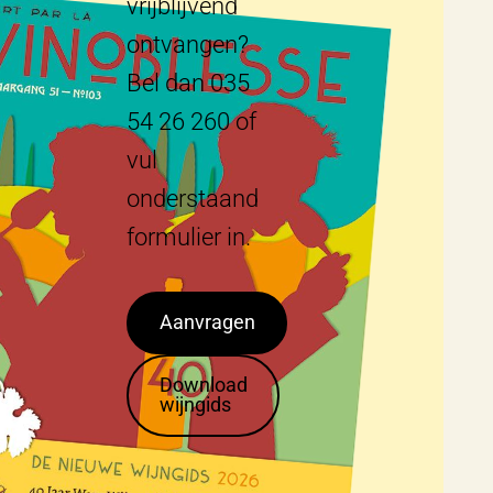
vrijblijvend
ontvangen?
Bel dan 035
54 26 260 of
vul
onderstaand
formulier in.
Aanvragen
Download
wijngids