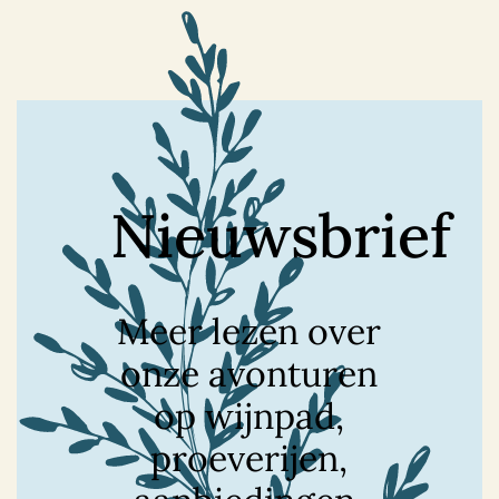
Nieuwsbrief
Meer lezen over
onze avonturen
op wijnpad,
proeverijen,