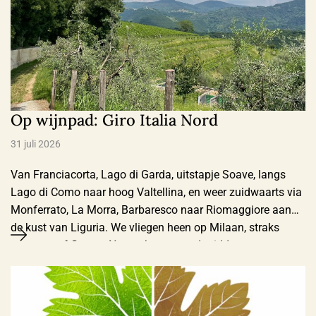
Op wijnpad: Giro Italia Nord
31 juli 2026
Van Franciacorta, Lago di Garda, uitstapje Soave, langs
Lago di Como naar hoog Valtellina, en weer zuidwaarts via
Monferrato, La Morra, Barbaresco naar Riomaggiore aan
de kust van Liguria. We vliegen heen op Milaan, straks
terug vanaf Genua. Na aankomst rond middaguur eerst
huurauto (lompe Opel, wel zoals gereserveerd een
automaat) opgehaald in spookachtige, slecht …