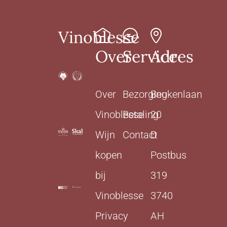
Vinoblesse
Over
Service
Adres
Over
Bezorging
Beukenlaan
Vinoblesse
Betaling
20
Wijn
Contact
D
kopen
Postbus
bij
319
Vinoblesse
3740
Privacy
AH