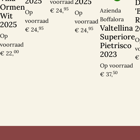
2025
2025
D
voorraad
Ormen
95
'
Azienda
€ 24,
Op
Op
Wit
R
Boffalora
voorraad
voorraad
2025
Valtellina
2
Ik heb interesse
95
95
€ 24,
€ 24,
Superiore
Op
O
Pietrisco
voorraad
v
00
2023
€ 22,
€
Op voorraad
50
€ 37,