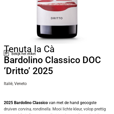
Tenuta la Cà
Bekijk het etiket
Bardolino Classico DOC
‘Dritto’ 2025
Italië, Veneto
2025 Bardolino Classico
van met de hand geoogste
druiven
corvina, rondinella
. Mooi lichte kleur, volop prettig