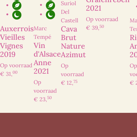
Suriol
2021
Del
Op voorraad
Ma
Castell
Ik heb interesse
50
Auxerrois
€ 39,
Cava
Marc
Te
Vieilles
Ri
Brut
Tempé
Vin
Vignes
A
Nature
d'Alsace
2019
2
Azimut
Anne
Op voorraad
O
Op
2021
00
€ 31,
vo
voorraad
75
Op
€ 
€ 12,
voorraad
50
€ 23,