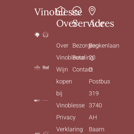
Vinoblesse
Over
Service
Adres
Over
Bezorging
Beukenlaan
Vinoblesse
Betaling
20
Wijn
Contact
D
kopen
Postbus
bij
319
Vinoblesse
3740
Privacy
AH
Verklaring
Baarn