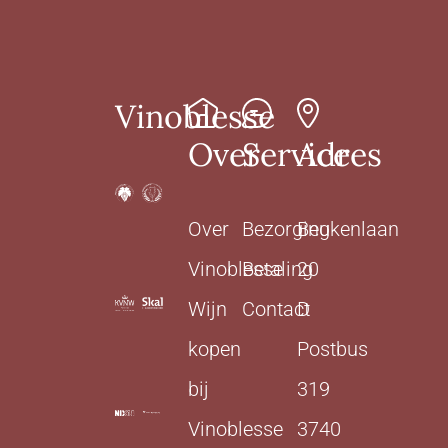
Vinoblesse
Over
Service
Adres
Over
Bezorging
Beukenlaan
Vinoblesse
Betaling
20
Wijn
Contact
D
kopen
Postbus
bij
319
Vinoblesse
3740