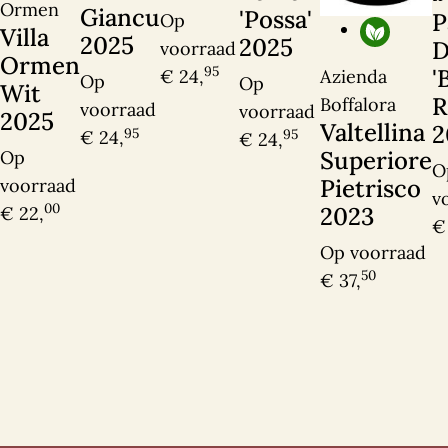
Ormen
Giancu
'Possa'
P
Op
Villa
2025
2025
D
voorraad
Ormen
95
'
Azienda
€ 24,
Op
Op
Wit
R
Boffalora
voorraad
voorraad
Ik heb interesse
2025
Valtellina
2
95
95
€ 24,
€ 24,
Superiore
Op
O
Pietrisco
voorraad
v
00
2023
€ 22,
€
Op voorraad
50
€ 37,