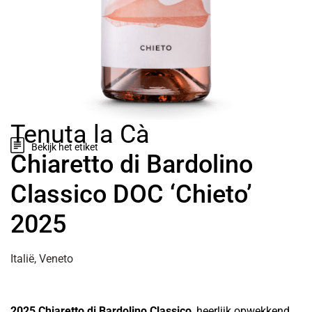
Tenuta la Cà
Bekijk het etiket
Chiaretto di Bardolino
Classico DOC ‘Chieto’
2025
Italië, Veneto
2025 Chiaretto di Bardolino Classico
, heerlijk opwekkend,