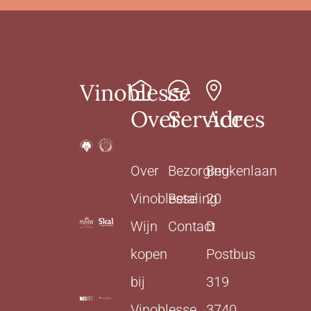
Vinoblesse
Over
Service
Adres
Over
Bezorging
Beukenlaan
Vinoblesse
Betaling
20
Wijn
Contact
D
kopen
Postbus
bij
319
Vinoblesse
3740