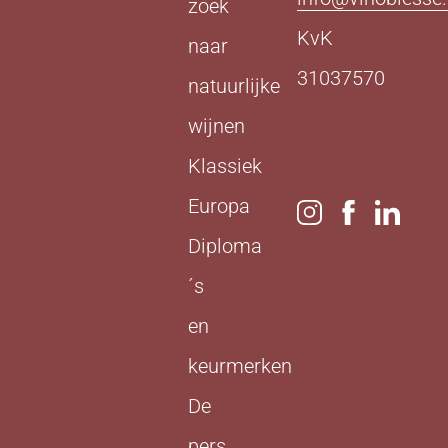
zoek
KvK
naar
31037570
natuurlijke
wijnen
Klassiek
Europa
Diploma
´s
en
keurmerken
De
pers