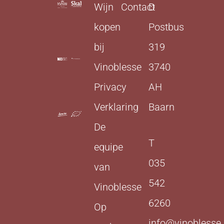
Wijn
Contact
D
kopen
Postbus
bij
319
Vinoblesse
3740
Privacy
AH
Verklaring
Baarn
De
T
equipe
035
van
542
Vinoblesse
6260
Op
info@vinoblesse.