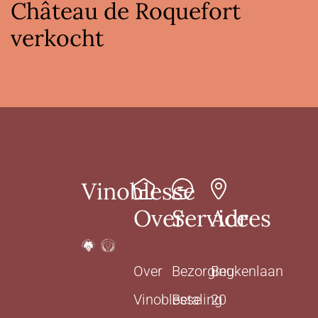
Château de Roquefort
verkocht
Vinoblesse
Over
Service
Adres
Over
Bezorging
Beukenlaan
Vinoblesse
Betaling
20