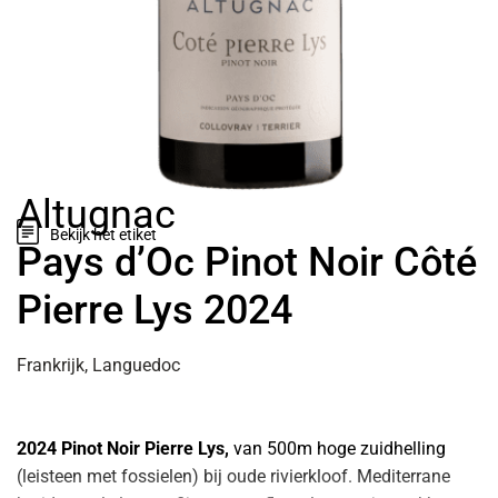
Altugnac
Bekijk het etiket
Pays d’Oc Pinot Noir Côté
Pierre Lys 2024
Frankrijk, Languedoc
2024 Pinot Noir Pierre Lys,
van 500m hoge zuidhelling
(leisteen met fossielen) bij oude rivierkloof. Mediterrane