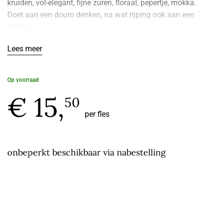
kruiden, vol-elegant, fijne zuren, floraal, pepertje, mokka.
Doet aan een douro denken, na wat rijping ook aan een
volnay.
Lees meer
Klik
hier
voor de fiche technique van de producent.
Op voorraad
€ 15,
50
per fles
onbeperkt beschikbaar via nabestelling