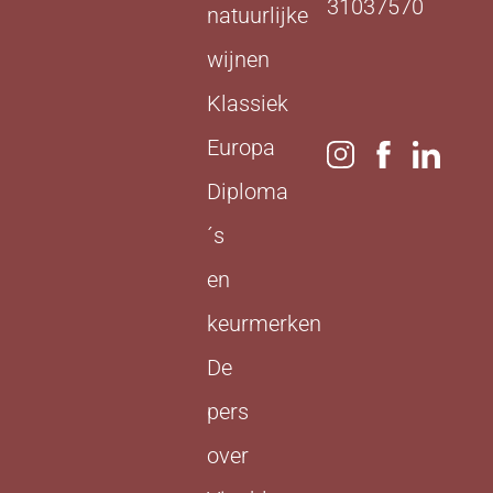
31037570
natuurlijke
wijnen
Klassiek
Europa
Diploma
´s
en
keurmerken
De
pers
over