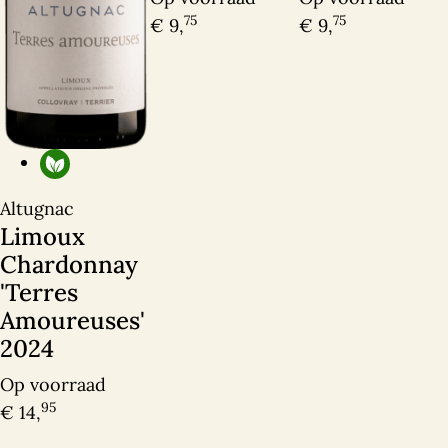
75
75
€ 9,
€ 9,
Ik heb interesse
Altugnac
Limoux
Chardonnay
'Terres
Amoureuses'
2024
Op voorraad
95
€ 14,