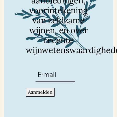
aanbiedingen,
voorintekening
van zeldzame
wijnen, en over
recente
wijnwetenswaardighed
E-
mailadres
(Vereist)
Aanmelden