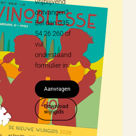
vrijblijvend
ontvangen?
Bel dan 035
54 26 260 of
vul
onderstaand
formulier in.
Aanvragen
Download
wijngids