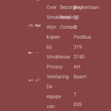
Over
Bezorging
Beukenlaan
Vinoblesse
Betaling
20
Wijn
Contact
D
kopen
Postbus
bij
319
Vinoblesse
3740
Privacy
AH
Verklaring
Baarn
De
T
equipe
035
van