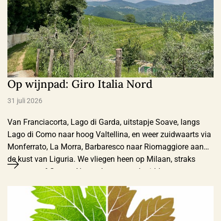
Op wijnpad: Giro Italia Nord
31 juli 2026
Van Franciacorta, Lago di Garda, uitstapje Soave, langs
Lago di Como naar hoog Valtellina, en weer zuidwaarts via
Monferrato, La Morra, Barbaresco naar Riomaggiore aan
de kust van Liguria. We vliegen heen op Milaan, straks
terug vanaf Genua. Na aankomst rond middaguur eerst
huurauto (lompe Opel, wel zoals gereserveerd een
automaat) opgehaald in spookachtige, slecht …