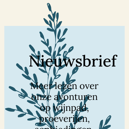
Nieuwsbrief
Meer lezen over
onze avonturen
op wijnpad,
proeverijen,