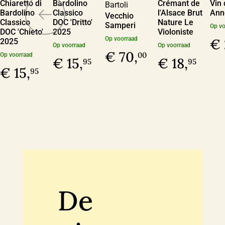
Chiaretto di
Bardolino
Crémant de
Vin 
Bartoli
Bardolino
Classico
l'Alsace Brut
Ann
Vecchio
Classico
DOC 'Dritto'
Nature Le
Samperi
Op vo
DOC 'Chieto'
2025
Violoniste
Op voorraad
€ 
2025
Op voorraad
Op voorraad
€ 70,
00
Op voorraad
€ 15,
€ 18,
95
95
€ 15,
95
De