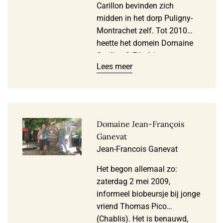
Carillon bevinden zich
midden in het dorp Puligny-
Montrachet zelf. Tot 2010
heette het domein Domaine
Carillon & Fils (vignerons
Lees meer
depuis 1520…). Maar wegen
van Jacques en broer
François, die zorgde voor de
wijngaarden, scheidden zich
in 2010 omdat beider
Domaine Jean-François
echtgenotes niet langer door
Ganevat
een deur konden…
Jean-Francois Ganevat
Wijngaarden werden
verdeeld. Vader Louis …
Het begon allemaal zo:
zaterdag 2 mei 2009,
informeel biobeursje bij jonge
vriend Thomas Pico
(Chablis). Het is benauwd,