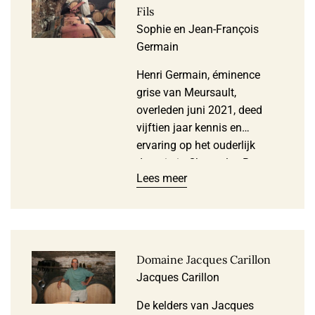
Fils
Sophie en Jean-François
Germain
Henri Germain, éminence
grise van Meursault,
overleden juni 2021, deed
vijftien jaar kennis en
ervaring op het ouderlijk
domein in Chorey-les-Beaune
Lees meer
en drie jaar als chef de
culture (in de wijngaard) bij
een groot bedrijf in de Côte
de Nuits (Clair Daü). Tijd om
dan in 1973 met de aankoop
Domaine Jacques Carillon
van bijna 1ha wijngrond in …
Jacques Carillon
De kelders van Jacques