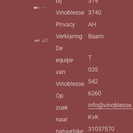
bij
319
Vinoblesse
3740
Privacy
AH
Verklaring
Baarn
De
T
equipe
035
van
542
Vinoblesse
6260
Op
info@vinoblesse.
zoek
KvK
naar
31037570
natuurlijke