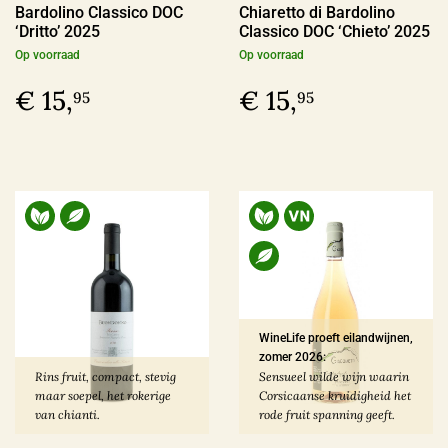
Bardolino Classico DOC
Chiaretto di Bardolino
‘Dritto’ 2025
Classico DOC ‘Chieto’ 2025
Op voorraad
Op voorraad
€ 15,
€ 15,
95
95
WineLife proeft eilandwijnen,
zomer 2026:
Rins fruit, compact, stevig
Sensueel wilde wijn waarin
maar soepel, het rokerige
Corsicaanse kruidigheid het
van chianti.
rode fruit spanning geeft.