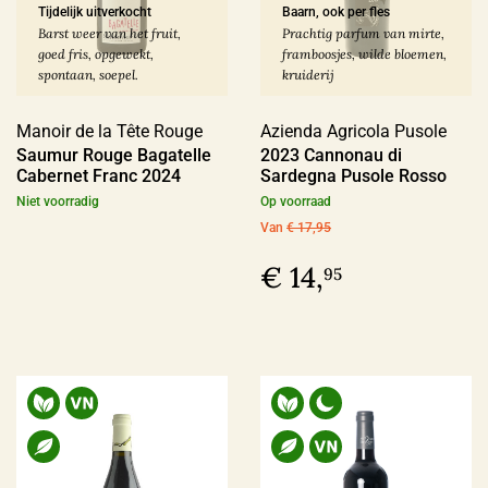
€ 30,00 - € 39,99
(25)
Tijdelijk uitverkocht
Baarn, ook per fles
Barst weer van het fruit,
Prachtig parfum van mirte,
goed fris, opgewekt,
framboosjes, wilde bloemen,
Meer
spontaan, soepel.
kruiderij
Manoir de la Tête Rouge
Azienda Agricola Pusole
Voorraad
Saumur Rouge Bagatelle
2023 Cannonau di
Cabernet Franc 2024
Sardegna Pusole Rosso
Op voorraad
(180)
Niet voorradig
Op voorraad
Binnenkort leverbaar
(14)
Van
€ 17,95
Allocatiewijn
(6)
€ 14,
95
Uitverkocht
(3)
Soort Teelt
Biologisch
(107)
Biologisch-Dynamisch
(84)