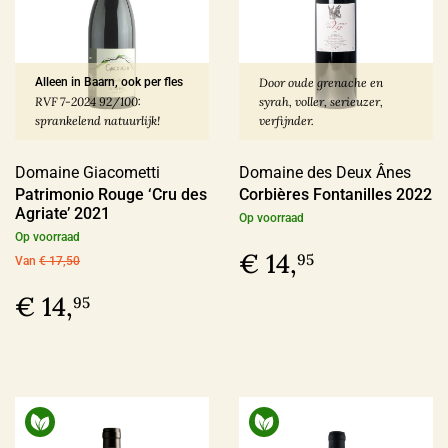
In omschakeling
(17)
Duurzaam
(12)
Alleen in Baarn, ook per fles
Door oude grenache en
RVF 7-2024 92/100:
syrah, voller, serieuzer,
sprankelend natuurlijk!
verfijnder.
Geschikt voor veganisten
Domaine Giacometti
Domaine des Deux Ânes
Ja
(187)
Patrimonio Rouge ‘Cru des
Corbières Fontanilles 2022
Agriate’ 2021
Nee
(3)
Op voorraad
Op voorraad
€ 14,
95
Van
€ 17,50
Last Vinute
€ 14,
95
Ja
(6)
Ook per fles