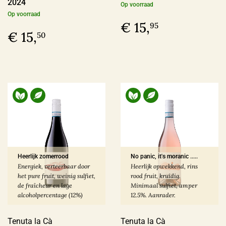
2024
Op voorraad
Op voorraad
€ 15,
95
€ 15,
50
Heerlijk zomerrood
No panic, it's moranic .....
Energiek, verteerbaar door
Heerlijk opwekkend, rins
het pure fruit, weinig sulfiet,
rood fruit, kruidig.
de fraîcheur en lage
Minimaal sulfiet, amper
alcoholpercentage (12%)
12.5%. Aanrader.
Tenuta la Cà
Tenuta la Cà