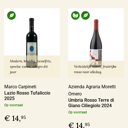
Modern, kruidig, zwoelfris,
speelse zuren, allegro dit
Verleidelijk stoere, fruitrijke
jaar
rosso voor alledag.
Marco Carpineti
Azienda Agraria Moretti
Lazio Rosso Tufaliccio
Omero
2025
Umbria Rosso Terre di
Giano Ciliegiolo 2024
Op voorraad
Op voorraad
€ 14,
95
€ 14,
95