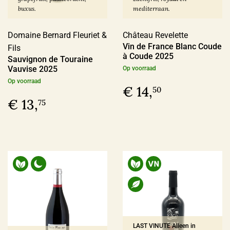
buxus.
mediterraan.
Producent
Domaine Bernard Fleuriet &
Château Revelette
Altugnac
(6)
Vin de France Blanc Coude
Fils
à Coude 2025
Anne & Jean-François Ganevat
(5)
Sauvignon de Touraine
Vauvise 2025
Op voorraad
Azienda Agraria Moretti Omero
(2)
Op voorraad
€ 14,
50
Azienda Agricola Casavecchia alla Piazza
(2)
€ 13,
75
Meer
Prijs
€ 0,00 - € 9,99
(4)
€ 10,00 - € 19,99
(71)
€ 20,00 - € 29,99
(59)
LAST VINUTE Alleen in