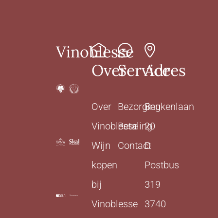
Vinoblesse
Over
Service
Adres
Over
Bezorging
Beukenlaan
Vinoblesse
Betaling
20
Wijn
Contact
D
kopen
Postbus
bij
319
Vinoblesse
3740