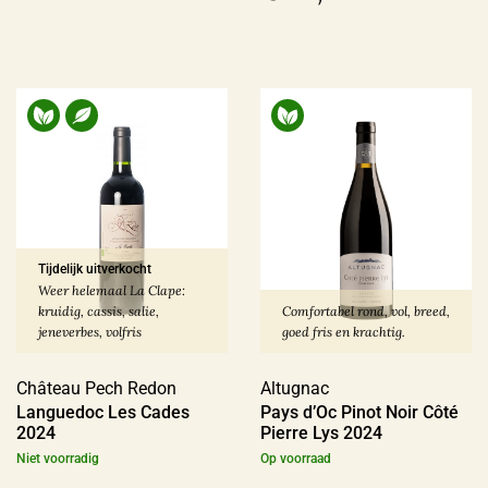
Tijdelijk uitverkocht
Weer helemaal La Clape:
kruidig, cassis, salie,
Comfortabel rond, vol, breed,
jeneverbes, volfris
goed fris en krachtig.
Château Pech Redon
Altugnac
Languedoc Les Cades
Pays d’Oc Pinot Noir Côté
2024
Pierre Lys 2024
Niet voorradig
Op voorraad