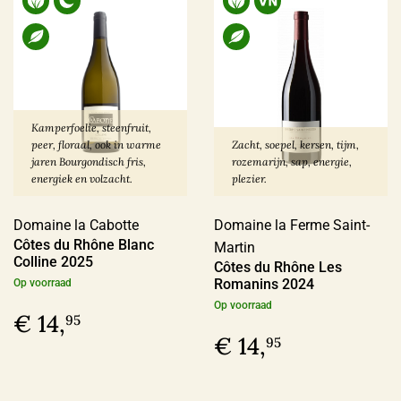
> 14%
(26)
Biologisch certifcaat
Kamperfoelie, steenfruit,
Ja
(124)
peer, floraal, ook in warme
Zacht, soepel, kersen, tijm,
jaren Bourgondisch fris,
rozemarijn, sap, energie,
Nee
(30)
energiek en volzacht.
plezier.
Domaine la Cabotte
Domaine la Ferme Saint-
Côtes du Rhône Blanc
Vin Nature
Martin
Colline 2025
Côtes du Rhône Les
Romanins 2024
Op voorraad
Ja
(71)
Op voorraad
€ 14,
Nee
(14)
95
€ 14,
95