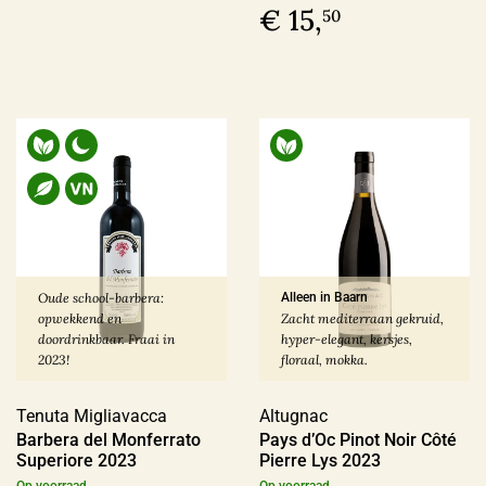
€ 15,
50
Oude school-barbera:
Alleen in Baarn
opwekkend en
Zacht mediterraan gekruid,
doordrinkbaar. Fraai in
hyper-elegant, kersjes,
2023!
floraal, mokka.
Tenuta Migliavacca
Altugnac
Barbera del Monferrato
Pays d’Oc Pinot Noir Côté
Superiore 2023
Pierre Lys 2023