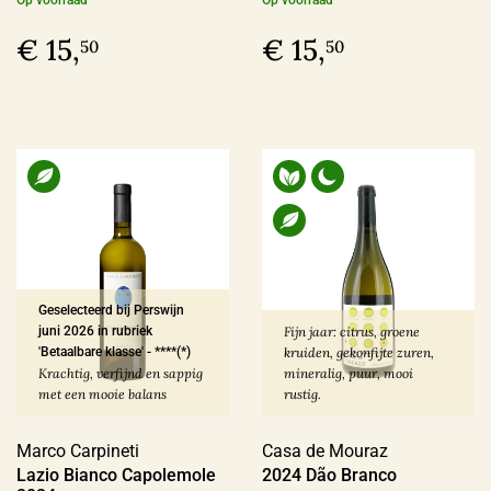
Op voorraad
Op voorraad
€ 15,
€ 15,
50
50
Geselecteerd bij Perswijn
juni 2026 in rubriek
Fijn jaar: citrus, groene
'Betaalbare klasse'
-
****(*)
kruiden, gekonfijte zuren,
Krachtig, verfijnd en sappig
mineralig, puur, mooi
met een mooie balans
rustig.
Marco Carpineti
Casa de Mouraz
Lazio Bianco Capolemole
2024 Dão Branco