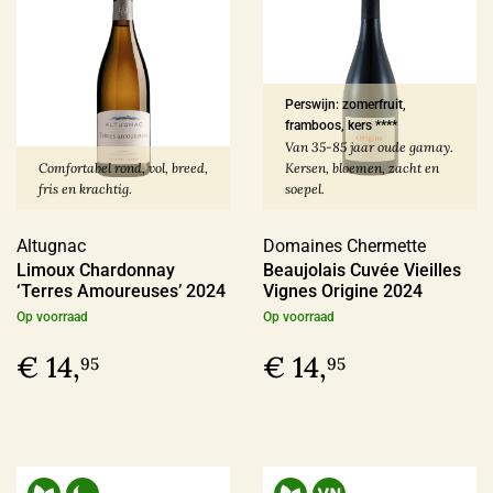
Ja
(51)
Perswijn: zomerfruit,
Sulfiet
framboos, kers ****
Van 35-85 jaar oude gamay.
Vin Nature
(68)
Comfortabel rond, vol, breed,
Kersen, bloemen, zacht en
fris en krachtig.
soepel.
Sulfiet laag
(50)
Sulfiet minimaal
(47)
Altugnac
Domaines Chermette
Limoux Chardonnay
Beaujolais Cuvée Vieilles
Sulfiet middel
(31)
‘Terres Amoureuses’ 2024
Vignes Origine 2024
Op voorraad
Op voorraad
Meer
€ 14,
€ 14,
95
95
Alcohol Percentage
12,6 - 14%
(132)
< 12,6%
(37)