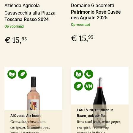
Azienda Agricola
Domaine Giacometti
Patrimonio Rosé Cuvée
Casavecchia alla Piazza
des Agriate 2025
Toscana Rosso 2024
Op voorraad
Op voorraad
€ 15,
95
€ 15,
95
LAST VINUTE, alleen in
AIX zoals Aix hoort
Baarn, ook per fles
Grenache, cinsault en
Rins rood fruit, witte peper,
carignan. Granaatappel,
energiek, rechte rug,
brem. Aristocraat.
verzacht in finale.