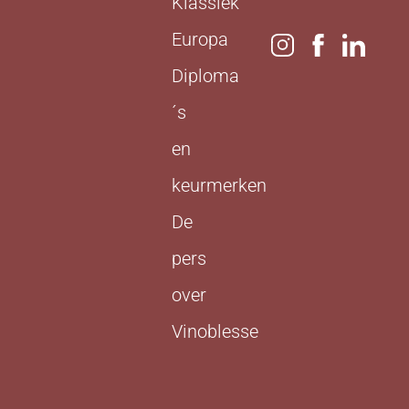
Klassiek
Europa
Diploma
´s
en
keurmerken
De
pers
over
Vinoblesse