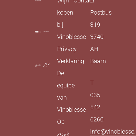
Wijn
Contact
D
kopen
Postbus
bij
319
Vinoblesse
3740
Privacy
AH
Verklaring
Baarn
De
T
equipe
035
van
542
Vinoblesse
6260
Op
info@vinoblesse.
zoek