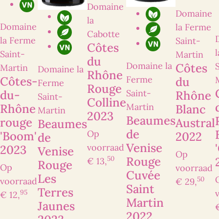
Vraag, opmerking en/of toelichting
Domaine
Domaine
la
Domaine
la Ferme
Cabotte
la Ferme
Saint-
Côtes
Saint-
Martin
du
Domaine la
Côtes
Martin
Domaine la
Rhône
Côtes-
Ferme
du
Ferme
Rouge
Ik heb interesse
du-
Saint-
Rhône
Saint-
Colline
Rhône
Martin
Blanc
Martin
2023
Beaumes
rouge
Austral
Beaumes
de
Op
'Boom'
2022
de
Venise
voorraad
2023
Venise
Op
50
Rouge
€ 13,
Rouge
Op
voorraad
Cuvée
Les
50
voorraad
€ 29,
Saint
Terres
95
€ 12,
Martin
Jaunes
2022