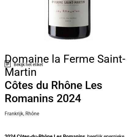
Domaine la Ferme Saint-
Bekijk het etiket
Martin
Côtes du Rhône Les
Romanins 2024
Frankrijk, Rhône
2024 Côtes-du-Rhône Les Romanins
, heerlijk energieke