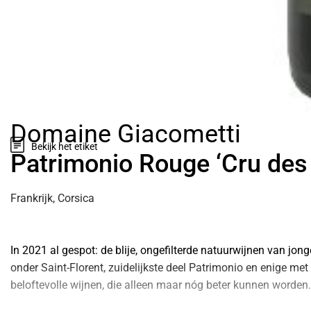
Voornaam
*
E-mailadres
*
Domaine Giacometti
Bekijk het etiket
Patrimonio Rouge ‘Cru des 
Vraag, opmerking 
Frankrijk, Corsica
In 2021 al gespot: de blije, ongefilterde natuurwijnen van jon
onder Saint-Florent, zuidelijkste deel Patrimonio en enige me
Ik heb inter
beloftevolle wijnen, die alleen maar nóg beter kunnen worden.