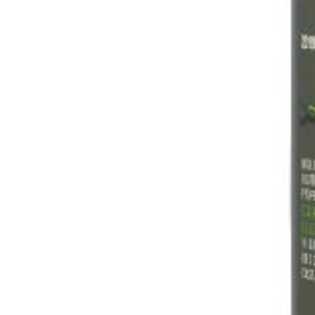
Allocat
Van deze wijn kr
verdelen. Hierbi
en ook andere w
bij voorbaat ui
toch nog wat be
definitieve prij
Ik heb interesse