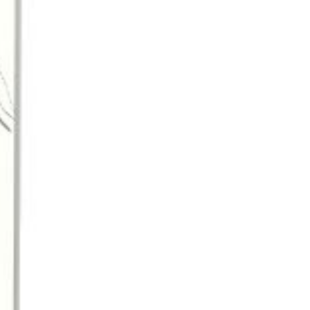
jk mogelijk te
ze wijn afnemen
 zijn eigenlijk
 afzeggingen –
en. Let op: