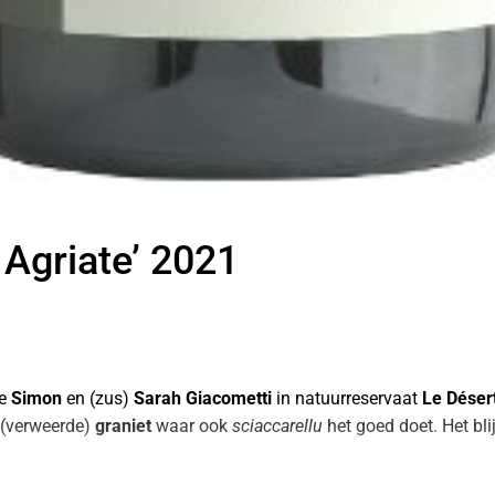
Achternaam
*
Telefoonnummer
*
Agriate’ 2021
en/of toelichting
ge
Simon
en (zus)
Sarah Giacometti
in natuurreservaat
Le Déser
t (verweerde)
graniet
waar ook
sciaccarellu
het goed doet. Het bl
esse