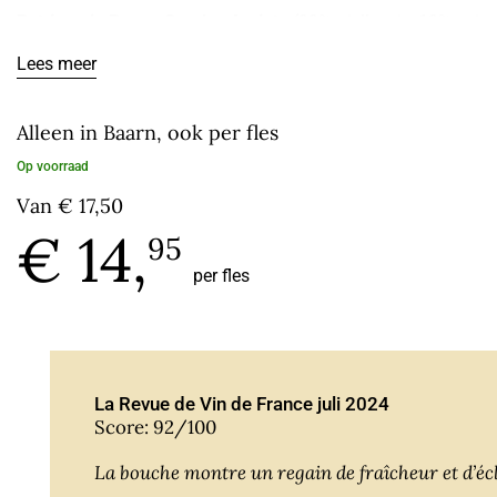
Patrimonio Rouge Cru des Agriate
(90%
niellucciu
, 10%
sciac
frambozen van de sciaccarellu. Nul zwaarte, nul stuurse tannin
Lees meer
La Revue du Vin de France Juli 2024 92/100:
Kersen, gedroogd
Alleen in Baarn, ook per fles
Op voorraad
Van
€ 17,50
€ 14,
95
per fles
La Revue de Vin de France juli 2024
Score: 92/100
La bouche montre un regain de fraîcheur et d’éc