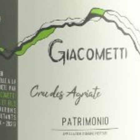
iewijn
ijgen we een beperkte allocatie. We proberen die zo eerli
j krijgen klanten die elk jaar, ongeacht het oogstjaar de
ijnen uit assortiment bestellen voorrang. Sommige wijnen
tverkocht, maar soms komt er – afhankelijk van oogst en
schikbaar. Uw belangstelling kunt u bij deze kenbaar mak
s en allocatie zijn op dit moment nog niet bekend.
 in:
*