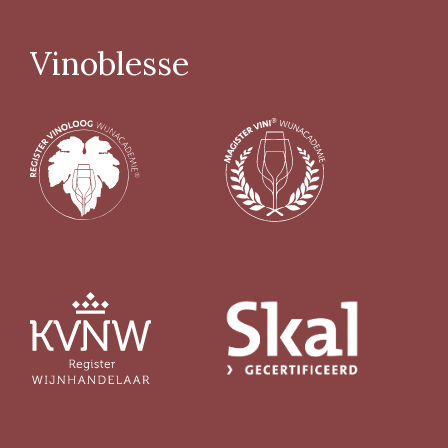
> 14%
(26)
Vinoblesse
Biologisch certifcaat
Ja
(125)
Nee
(30)
Vin Nature
Ja
(72)
Nee
(14)