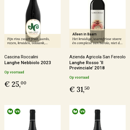
In omschakeling
(17)
Duurzaam
(12)
Alleen in Baarn
Geschikt voor veganisten
Fijn rins zwart fruit, aards,
Het kruidige, warmfrisse stoere
rozen, kruiden, volslank,
én complexe van barolo, niet de
energiek.
prijs.
Ja
(188)
Cascina Roccalini
Azienda Agricola San Fereolo
Nee
(3)
Langhe Nebbiolo 2023
Langhe Rosso ‘Il
Provinciale’ 2018
Op voorraad
Op voorraad
€ 25,
00
Last Vinute
€ 31,
50
Ja
(6)
Ook per fles