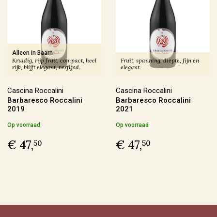
Ja
(51)
Sulfiet
Alleen in Baarn
Kruidig, rijp fruit, compact, heel
Fruit, spanning, diepte, fijn en
rijk, blijft elegant, verfijnd.
elegant.
Vin Nature
(69)
Sulfiet laag
(50)
Cascina Roccalini
Cascina Roccalini
Barbaresco Roccalini
Barbaresco Roccalini
Sulfiet minimaal
(47)
2019
2021
Sulfiet middel
(31)
Op voorraad
Op voorraad
€ 47,
€ 47,
50
50
Meer
Alcohol Percentage
12,6 - 14%
(133)
< 12,6%
(37)