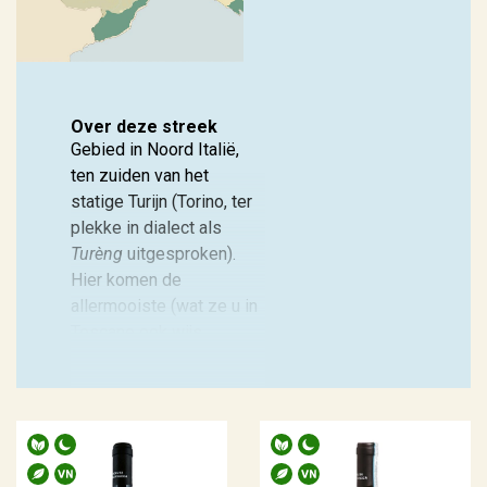
Frankrijk
(146)
Italië
(40)
Duitsland
(6)
Lees meer
Spanje
(5)
Over deze streek
Gebied in Noord Italië,
Meer
ten zuiden van het
statige Turijn (Torino, ter
plekke in dialect als
Regio
Turèng
uitgesproken).
Hier komen de
Alsace
(6)
allermooiste (wat ze u in
Beaujolais
(4)
Toscane ook wijs
proberen te maken) rode
Bordeaux
(1)
wijnen van Italië vandaan.
Bourgogne
(19)
Een heuvelachtige streek
die zich vanaf de
Meer
Povlakte uitstrekt tot aan