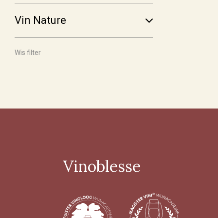
€ 30,00 - € 39,99
(25)
Vin Nature
Meer
Wis filter
Voorraad
Op voorraad
(180)
Binnenkort leverbaar
(14)
Allocatiewijn
(6)
Uitverkocht
(3)
Vinoblesse
Soort Teelt
Biologisch
(107)
Biologisch-Dynamisch
(84)