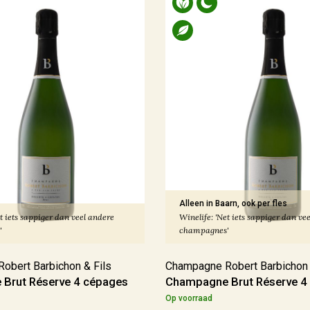
Alleen in Baarn, ook per fles
t iets sappiger dan veel andere
Winelife: 'Net iets sappiger dan ve
'
champagnes'
obert Barbichon & Fils
Champagne Robert Barbichon 
Brut Réserve 4 cépages
Champagne Brut Réserve 4
Op voorraad