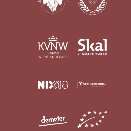
In omschakeling
(17)
Duurzaam
(12)
Geschikt voor veganisten
Ja
(187)
Nee
(3)
Last Vinute
Ja
(6)
Ook per fles