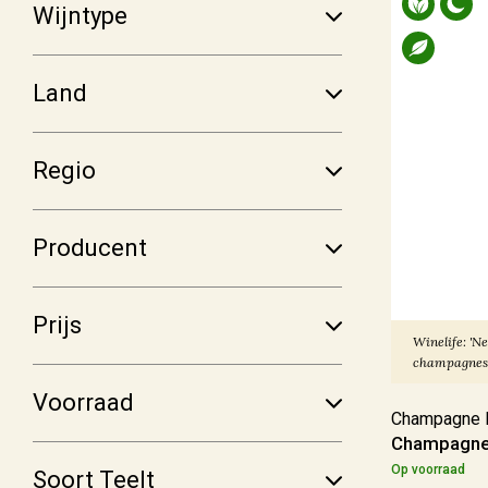
Frankrijk
(145)
Wijntype
Italië
(40)
Duitsland
(6)
Land
Spanje
(5)
Meer
Regio
Regio
Producent
Alsace
(6)
Prijs
Beaujolais
(4)
Winelife: 'Ne
Bordeaux
(1)
champagnes
Bourgogne
(19)
Voorraad
Champagne R
Champagne 
Meer
Op voorraad
Soort Teelt