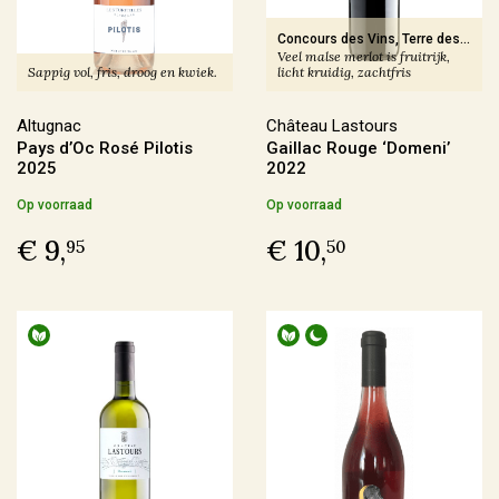
Producent
Concours des Vins, Terre des
Veel malse merlot is fruitrijk,
Vins
-
Médaille d'Or 2024
Sappig vol, fris, droog en kwiek.
licht kruidig, zachtfris
Altugnac
(6)
Anne & Jean-François Ganevat
(5)
Altugnac
Château Lastours
Pays d’Oc Rosé Pilotis
Gaillac Rouge ‘Domeni’
Azienda Agraria Moretti Omero
(2)
2025
2022
Azienda Agricola Casavecchia alla Piazza
(2)
Op voorraad
Op voorraad
€ 9,
€ 10,
95
50
Meer
Prijs
€ 0,00 - € 9,99
(4)
€ 10,00 - € 19,99
(71)
€ 20,00 - € 29,99
(59)