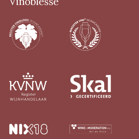
Vinoblesse
> 14%
(26)
Biologisch certifcaat
Ja
(125)
Nee
(30)
Vin Nature
Ja
(72)
Nee
(14)