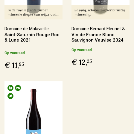
In omschakeling
(17)
In de royale finale rust en
Sappig, schoon, plezierig rustig,
minerale diepte van wijze oude
mineralig.
Duurzaam
(12)
stokken.
Domaine de Malavieille
Domaine Bernard Fleuriet &
Saint-Saturnin Rouge Roc
Vin de France Blanc
Fils
Geschikt voor veganisten
& Lune 2021
Sauvignon Vauvise 2024
Op voorraad
Op voorraad
Ja
(188)
€ 12,
25
€ 11,
95
Nee
(3)
Last Vinute
Ja
(6)
Ook per fles