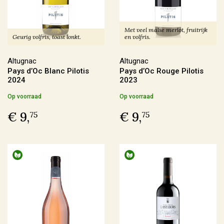
Frankrijk
(146)
Italië
(40)
Met veel malse merlot, fruitrijk
Duitsland
(6)
Geurig volfris, toast lonkt.
en volfris.
Spanje
(5)
Altugnac
Altugnac
Pays d’Oc Blanc Pilotis
Pays d’Oc Rouge Pilotis
Meer
2024
2023
Op voorraad
Op voorraad
Regio
€ 9,
€ 9,
75
75
Alsace
(6)
Beaujolais
(4)
Bordeaux
(1)
Bourgogne
(19)
Meer