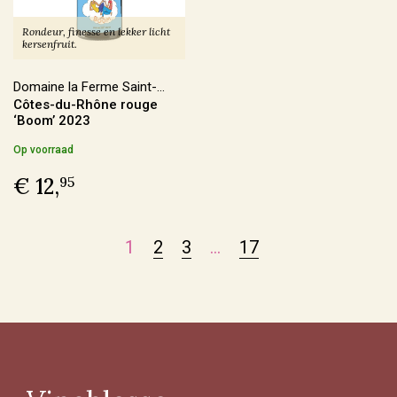
Ja
(51)
Rondeur, finesse en lekker licht
kersenfruit.
Domaine la Ferme Saint-
Sulfiet
Côtes-du-Rhône rouge
Martin
‘Boom’ 2023
Vin Nature
(69)
Op voorraad
Sulfiet laag
(50)
€ 12,
95
Sulfiet minimaal
(47)
Sulfiet middel
(31)
1
2
3
…
17
Meer
Alcohol Percentage
12,6 - 14%
(133)
< 12,6%
(37)