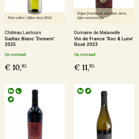
€ 30,00 - € 39,99
(25)
Rijpe framboos, aardbei, kers,
Wat voller, rijker dan 2024
tijm rozemarijn.
Meer
Château Lastours
Domaine de Malavieille
Gaillac Blanc ‘Domeni’
Vin de France ‘Roc & Lune’
Voorraad
2025
Rosé 2023
Op voorraad
(180)
Op voorraad
Op voorraad
Binnenkort leverbaar
(14)
€ 10,
€ 11,
95
95
Allocatiewijn
(6)
Uitverkocht
(4)
Soort Teelt
Biologisch
(107)
Biologisch-Dynamisch
(85)