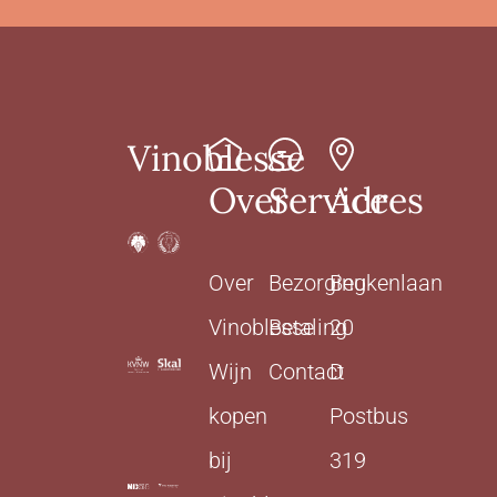
Vinoblesse
Over
Service
Adres
Over
Bezorging
Beukenlaan
Vinoblesse
Betaling
20
Wijn
Contact
D
kopen
Postbus
bij
319