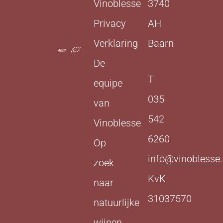
Vinoblesse
3740
Privacy
AH
Verklaring
Baarn
De
T
equipe
035
van
542
Vinoblesse
6260
Op
info@vinoblesse.
zoek
KvK
naar
31037570
natuurlijke
wijnen