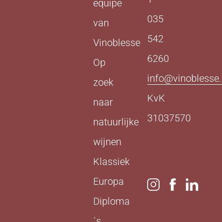
equipe
035
van
542
Vinoblesse
6260
Op
info@vinoblesse.
zoek
KvK
naar
31037570
natuurlijke
wijnen
Klassiek
Europa
Diploma
´s