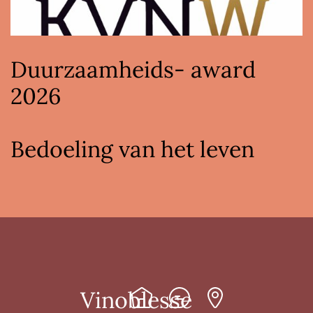
Duurzaamheids- award
2026
Bedoeling van het leven
Vinoblesse