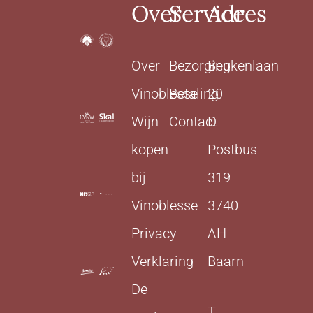
Over
Service
Adres
Over
Bezorging
Beukenlaan
Vinoblesse
Betaling
20
Wijn
Contact
D
kopen
Postbus
bij
319
Vinoblesse
3740
Privacy
AH
Verklaring
Baarn
De
T