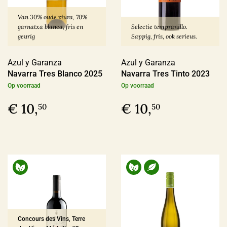
In omschakeling
(17)
Van 30% oude viura, 70%
Duurzaam
(12)
garnatxa blanca, fris en
Selectie tempranillo.
geurig
Sappig, fris, ook serieus.
Azul y Garanza
Azul y Garanza
Geschikt voor veganisten
Navarra Tres Blanco 2025
Navarra Tres Tinto 2023
Op voorraad
Op voorraad
Ja
(188)
€ 10,
€ 10,
50
50
Nee
(3)
Last Vinute
Ja
(6)
Ook per fles
Concours des Vins, Terre