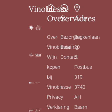
Vinoblesse
Over
Service
Adres
Over
Bezorging
Beukenlaan
Vinoblesse
Betaling
20
Wijn
Contact
D
kopen
Postbus
bij
319
Vinoblesse
3740
Privacy
AH
Verklaring
Baarn