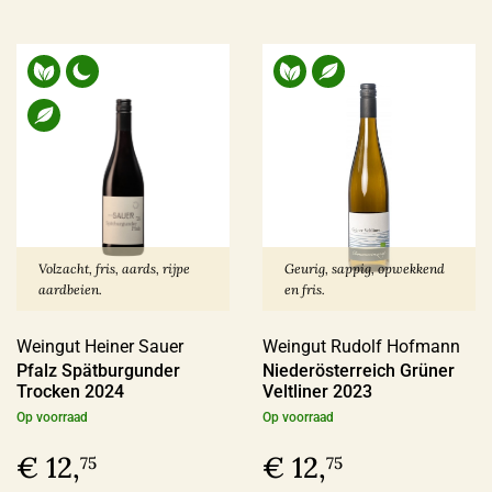
Volzacht, fris, aards, rijpe
Geurig, sappig, opwekkend
aardbeien.
en fris.
Weingut Heiner Sauer
Weingut Rudolf Hofmann
Pfalz Spätburgunder
Niederösterreich Grüner
Trocken 2024
Veltliner 2023
Op voorraad
Op voorraad
€ 12,
€ 12,
75
75