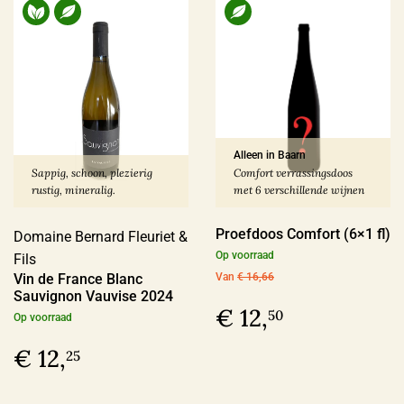
Alleen in Baarn
Sappig, schoon, plezierig
Comfort verrassingsdoos
rustig, mineralig.
met 6 verschillende wijnen
Proefdoos Comfort (6×1 fl)
Domaine Bernard Fleuriet &
Op voorraad
Fils
Vin de France Blanc
Van
€ 16,66
Sauvignon Vauvise 2024
€ 12,
50
Op voorraad
€ 12,
25