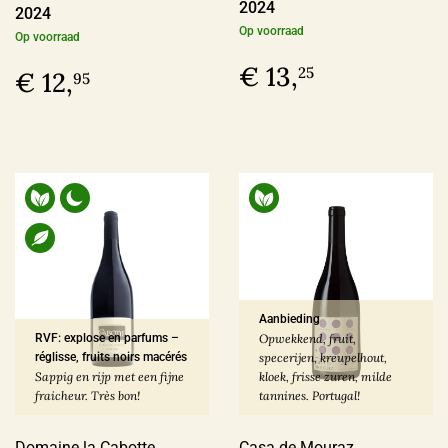
2024
2024
Op voorraad
Op voorraad
€ 13,
25
€ 12,
95
Aanbieding
RVF: explose en parfums –
Opwekkend, fruit,
réglisse, fruits noirs macérés
specerijen, kreupelhout,
Sappig en rijp met een fijne
kloek, frisse zuren, milde
fraicheur. Très bon!
tannines. Portugal!
Domaine la Cabotte
Casa de Mouraz