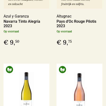
en volzacht
fruitrijk en volfris.
Producent
Azul y Garanza
Altugnac
Altugnac
(6)
Navarra Tinto Alegría
Pays d’Oc Rouge Pilotis
2023
2023
Anne & Jean-François Ganevat
(5)
Op voorraad
Op voorraad
Azienda Agraria Moretti Omero
(2)
€ 9,
€ 9,
50
75
Azienda Agricola Casavecchia alla Piazza
(2)
Meer
Prijs
€ 0,00 - € 9,99
(4)
€ 10,00 - € 19,99
(71)
€ 20,00 - € 29,99
(59)