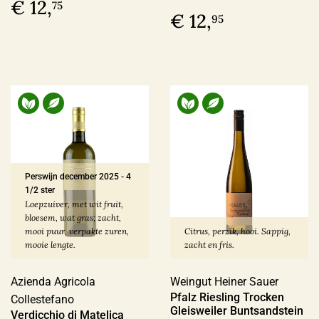
€ 12,
75
€ 12,
95
Perswijn december 2025
-
4
1/2 ster
Loepzuiver, met wit fruit,
bloesem, wat gras; zacht,
mooi puur, verpakte zuren,
Citrus, perzik, hooi. Sappig,
mooie lengte.
zacht en fris.
Azienda Agricola
Weingut Heiner Sauer
Pfalz Riesling Trocken
Collestefano
Gleisweiler Buntsandstein
Verdicchio di Matelica