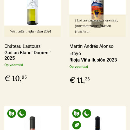
> 14%
(26)
Hartverwarmende oerwijn,
jaar met zwart fruit en
Wat voller, rijker dan 2024
fraîcheur.
Biologisch certifcaat
Château Lastours
Martin Andrés Alonso
Ja
(125)
Gaillac Blanc ‘Domeni’
Etayo
Nee
(30)
2025
Rioja Viña Ilusión 2023
Op voorraad
Op voorraad
€ 10,
95
€ 11,
25
Vin Nature
Ja
(72)
Nee
(14)