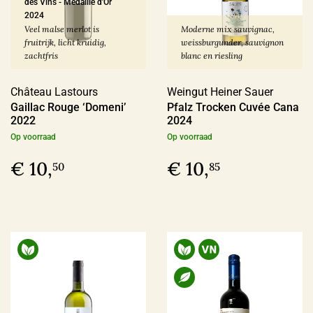
des Vins
-
Médaille d'Or
2024
Ja
(51)
Veel malse merlot is
Moderne mix sauvignac,
fruitrijk, licht kruidig,
weissburgunder, sauvignon
zachtfris
blanc en riesling
Sulfiet
Château Lastours
Weingut Heiner Sauer
Gaillac Rouge ‘Domeni’
Vin Nature
(69)
Pfalz Trocken Cuvée Cana
2022
2024
Sulfiet laag
(50)
Op voorraad
Op voorraad
Sulfiet minimaal
(47)
€ 10,
€ 10,
50
85
Sulfiet middel
(31)
Meer
Alcohol Percentage
12,6 - 14%
(133)
< 12,6%
(37)