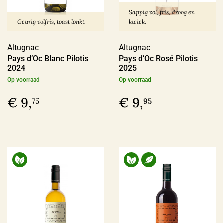
€ 30,00 - € 39,99
(25)
Sappig vol, fris, droog en
Geurig volfris, toast lonkt.
kwiek.
Meer
Altugnac
Altugnac
Pays d’Oc Blanc Pilotis
Pays d’Oc Rosé Pilotis
Voorraad
2024
2025
Op voorraad
Op voorraad
Op voorraad
(180)
€ 9,
€ 9,
75
95
Binnenkort leverbaar
(14)
Allocatiewijn
(6)
Uitverkocht
(4)
Soort Teelt
Biologisch
(107)
Biologisch-Dynamisch
(85)