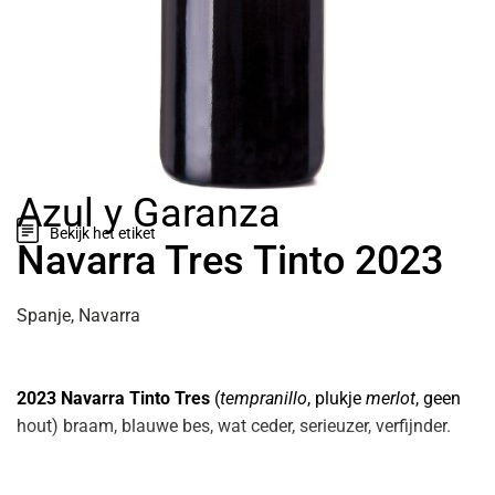
Azul y Garanza
Bekijk het etiket
Navarra Tres Tinto 2023
Spanje, Navarra
2023 Navarra
Tinto Tres
(
tempranillo
, plukje
merlot
, geen
hout) braam, blauwe bes, wat ceder, serieuzer, verfijnder.