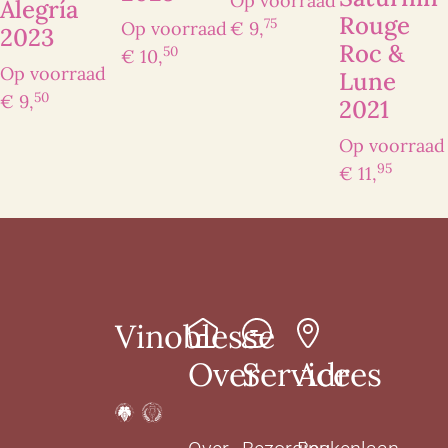
Op voorraad
Alegría
Rouge
75
Op voorraad
€ 9,
2023
Roc &
50
€ 10,
Op voorraad
Lune
50
€ 9,
2021
Op voorraad
95
€ 11,
Vinoblesse
Over
Service
Adres