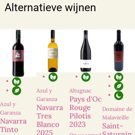
Ik heb interesse in:
*
Alternatieve wijnen
Voornaam
Achternaam
*
*
E-mailadres
Telefoonnummer
*
*
Vraag, opmerking en/of toelichting
Azul y
Altugnac
Pays d'Oc
Garanza
Azul y
Navarra
Rouge
Domaine de
Garanza
Tres
Pilotis
Malavieille
Navarra
Blanco
2023
Saint-
Tinto
2025
Saturnin
Ik heb interesse