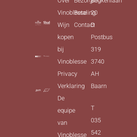
Over
Bezorging
Beukenlaan
Vinoblesse
Betaling
20
Wijn
Contact
D
kopen
Postbus
bij
319
Vinoblesse
3740
Privacy
AH
Verklaring
Baarn
De
T
equipe
035
van
542
Vinoblesse