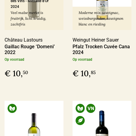
des Vins
-
Médaille d'Or
2024
Ja
(51)
Veel malse merlot is
Moderne mix sauvignac,
fruitrijk, licht kruidig,
weissburgunder, sauvignon
zachtfris
blanc en riesling
Sulfiet
Château Lastours
Weingut Heiner Sauer
Gaillac Rouge ‘Domeni’
Vin Nature
(69)
Pfalz Trocken Cuvée Cana
2022
2024
Sulfiet laag
(50)
Op voorraad
Op voorraad
Sulfiet minimaal
(47)
€ 10,
€ 10,
50
85
Sulfiet middel
(31)
Meer
Alcohol Percentage
12,6 - 14%
(133)
< 12,6%
(37)