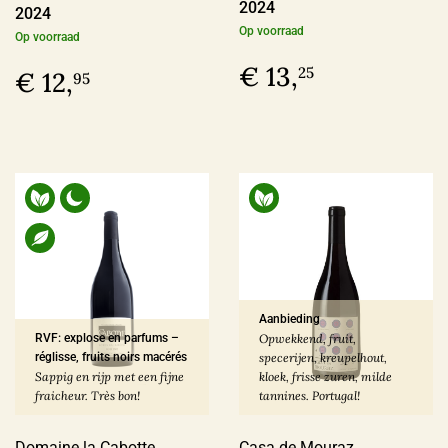
2024
2024
Op voorraad
Op voorraad
€ 13,
25
€ 12,
95
Aanbieding
RVF: explose en parfums –
Opwekkend, fruit,
réglisse, fruits noirs macérés
specerijen, kreupelhout,
Sappig en rijp met een fijne
kloek, frisse zuren, milde
fraicheur. Très bon!
tannines. Portugal!
Domaine la Cabotte
Casa de Mouraz