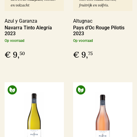
en volzacht
fruitrijk en volfris.
Producent
Azul y Garanza
Altugnac
Altugnac
(6)
Navarra Tinto Alegría
Pays d’Oc Rouge Pilotis
2023
2023
Anne & Jean-François Ganevat
(5)
Op voorraad
Op voorraad
Azienda Agraria Moretti Omero
(2)
€ 9,
€ 9,
50
75
Azienda Agricola Casavecchia alla Piazza
(2)
Meer
Prijs
€ 0,00 - € 9,99
(4)
€ 10,00 - € 19,99
(71)
€ 20,00 - € 29,99
(59)