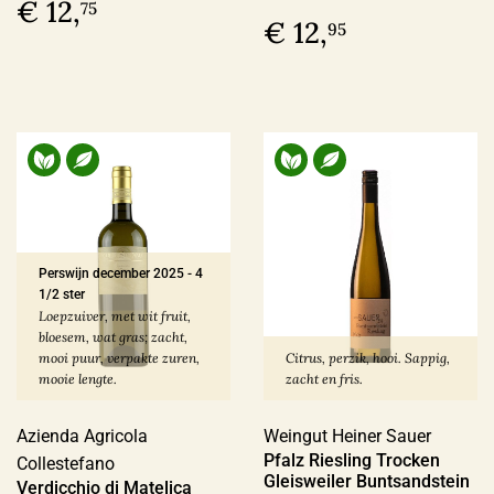
€ 12,
75
€ 12,
95
Perswijn december 2025
-
4
1/2 ster
Loepzuiver, met wit fruit,
bloesem, wat gras; zacht,
mooi puur, verpakte zuren,
Citrus, perzik, hooi. Sappig,
mooie lengte.
zacht en fris.
Azienda Agricola
Weingut Heiner Sauer
Pfalz Riesling Trocken
Collestefano
Gleisweiler Buntsandstein
Verdicchio di Matelica