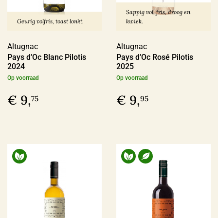
€ 30,00 - € 39,99
(25)
Sappig vol, fris, droog en
Geurig volfris, toast lonkt.
kwiek.
Meer
Altugnac
Altugnac
Pays d’Oc Blanc Pilotis
Pays d’Oc Rosé Pilotis
Voorraad
2024
2025
Op voorraad
Op voorraad
Op voorraad
(180)
€ 9,
€ 9,
75
95
Binnenkort leverbaar
(14)
Allocatiewijn
(6)
Uitverkocht
(4)
Soort Teelt
Biologisch
(107)
Biologisch-Dynamisch
(85)