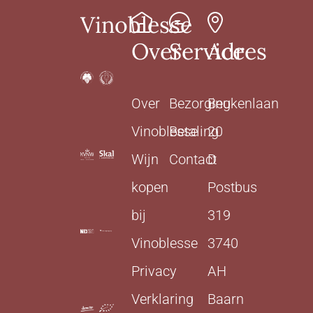
Vinoblesse
Over
Service
Adres
Over
Bezorging
Beukenlaan
Vinoblesse
Betaling
20
Wijn
Contact
D
kopen
Postbus
bij
319
Vinoblesse
3740
Privacy
AH
Verklaring
Baarn