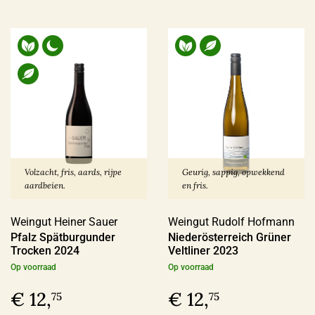
Volzacht, fris, aards, rijpe
Geurig, sappig, opwekkend
aardbeien.
en fris.
Weingut Heiner Sauer
Weingut Rudolf Hofmann
Pfalz Spätburgunder
Niederösterreich Grüner
Trocken 2024
Veltliner 2023
Op voorraad
Op voorraad
€ 12,
€ 12,
75
75