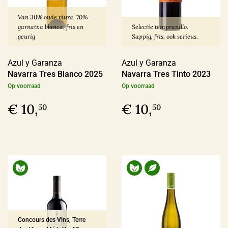
In omschakeling
(17)
Van 30% oude viura, 70%
Duurzaam
(12)
garnatxa blanca, fris en
Selectie tempranillo.
geurig
Sappig, fris, ook serieus.
Azul y Garanza
Azul y Garanza
Geschikt voor veganisten
Navarra Tres Blanco 2025
Navarra Tres Tinto 2023
Op voorraad
Op voorraad
Ja
(188)
€ 10,
€ 10,
50
50
Nee
(3)
Last Vinute
Ja
(6)
Ook per fles
Concours des Vins, Terre