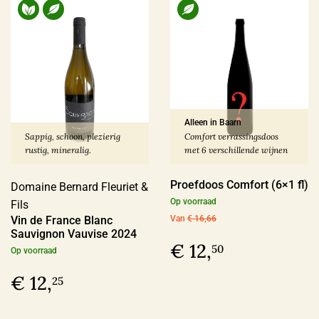
Alleen in Baarn
Sappig, schoon, plezierig
Comfort verrassingsdoos
rustig, mineralig.
met 6 verschillende wijnen
Proefdoos Comfort (6×1 fl)
Domaine Bernard Fleuriet &
Op voorraad
Fils
Vin de France Blanc
Van
€ 16,66
Sauvignon Vauvise 2024
€ 12,
50
Op voorraad
€ 12,
25