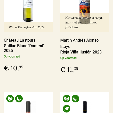
> 14%
(26)
Hartverwarmende oerwijn,
jaar met zwart fruit en
Wat voller, rijker dan 2024
fraîcheur.
Biologisch certifcaat
Château Lastours
Martin Andrés Alonso
Ja
(125)
Gaillac Blanc ‘Domeni’
Etayo
Nee
(30)
2025
Rioja Viña Ilusión 2023
Op voorraad
Op voorraad
€ 10,
95
€ 11,
25
Vin Nature
Ja
(72)
Nee
(14)