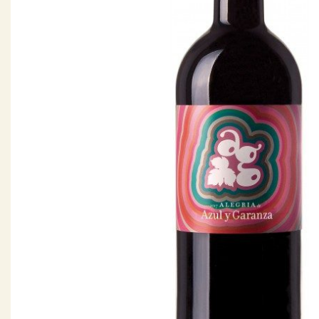
Producent
Altugnac
(6)
Anne & Jean-François Ganevat
(5)
Azienda Agraria Moretti Omero
(2)
Azienda Agricola Casavecchia alla Piazza
(2)
Meer
Prijs
€ 0,00 - € 9,99
(4)
€ 10,00 - € 19,99
(71)
€ 20,00 - € 29,99
(59)