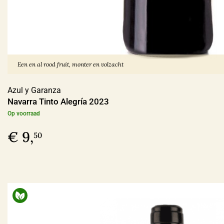
€ 30,00 - € 39,99
(25)
Meer
Voorraad
Een en al rood fruit, monter en volzacht
Op voorraad
(180)
Azul y Garanza
Navarra Tinto Alegría 2023
Binnenkort leverbaar
(14)
Op voorraad
Allocatiewijn
(6)
€ 9,
50
Uitverkocht
(4)
Soort Teelt
Biologisch
(107)
Biologisch-Dynamisch
(85)