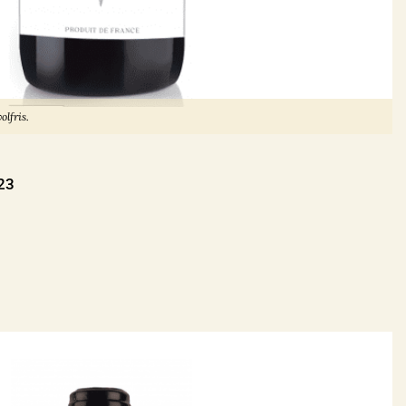
olfris.
23