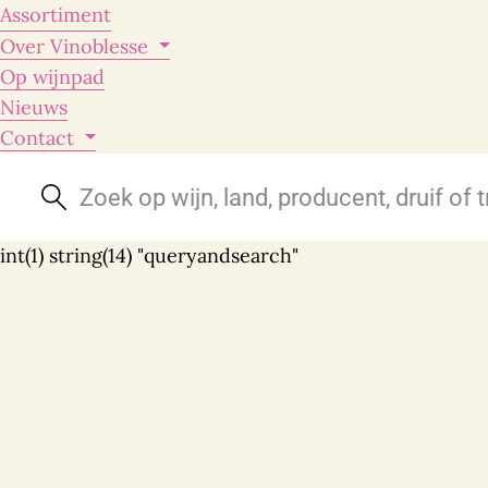
Assortiment
Over Vinoblesse
Op wijnpad
Nieuws
Contact
Vegan
Wijntype
Biologisch
Rood
(101)
Wit
(77)
Biodynamisch
int(1) string(14) "queryandsearch"
Mousserend
(12)
Vin Naturel
Rosé
(7)
Meer
Land van herkomst