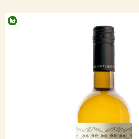
> 14%
(26)
Biologisch certifcaat
Ja
(125)
Nee
(30)
Vin Nature
Ja
(72)
Nee
(14)