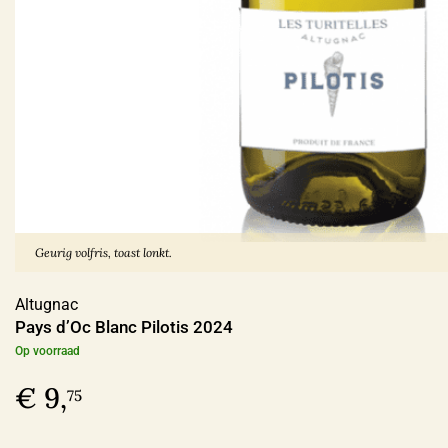
Ja
(51)
Sulfiet
Vin Nature
(69)
Sulfiet laag
(50)
Sulfiet minimaal
(47)
Sulfiet middel
(31)
Geurig volfris, toast lonkt.
Meer
Altugnac
Pays d’Oc Blanc Pilotis 2024
Op voorraad
Alcohol Percentage
€ 9,
75
12,6 - 14%
(133)
< 12,6%
(37)