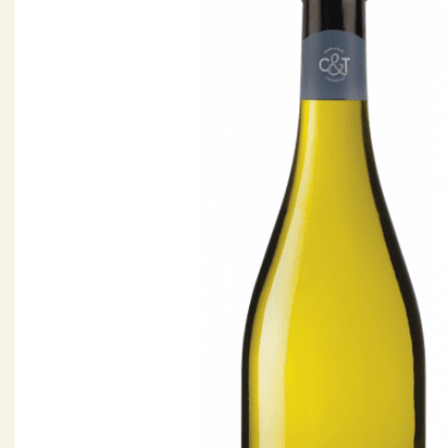
In omschakeling
(17)
Duurzaam
(12)
Geschikt voor veganisten
Ja
(188)
Nee
(3)
Last Vinute
Ja
(6)
Ook per fles