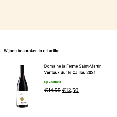
Wijnen besproken in dit artikel
Domaine la Ferme Saint-Martin
Ventoux Sur le Caillou 2021
Op voorraad
Oorspronkelijke
Huidige
€
14,95
€
12,50
prijs
prijs
was:
is:
€14,95.
€12,50.