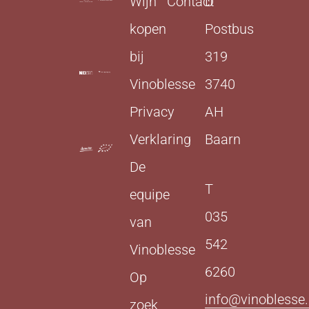
Wijn
Contact
D
kopen
Postbus
bij
319
Vinoblesse
3740
Privacy
AH
Verklaring
Baarn
De
T
equipe
035
van
542
Vinoblesse
6260
Op
info@vinoblesse.
zoek