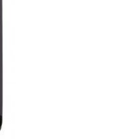
jk mogelijk te
ze wijn afnemen
 zijn eigenlijk
 afzeggingen –
en. Let op: