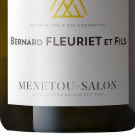
iewijn
ijgen we een beperkte allocatie. We proberen die zo eerli
j krijgen klanten die elk jaar, ongeacht het oogstjaar de
ijnen uit assortiment bestellen voorrang. Sommige wijnen
tverkocht, maar soms komt er – afhankelijk van oogst en
schikbaar. Uw belangstelling kunt u bij deze kenbaar mak
s en allocatie zijn op dit moment nog niet bekend.
 in:
*