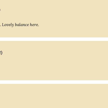
)
y. Lovely balance here.
2)