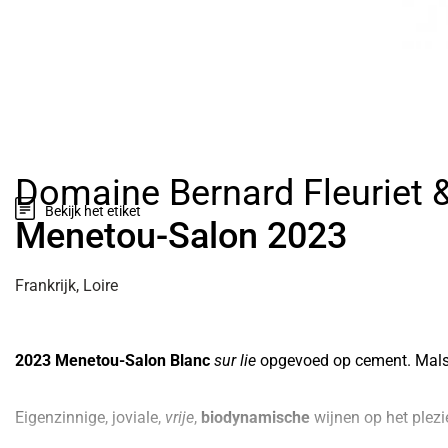
Voornaam
*
E-mailadres
*
Domaine Bernard Fleuriet &
Bekijk het etiket
Menetou-Salon 2023
Vraag, opmerking 
Frankrijk, Loire
2023 Menetou-Salon Blanc
sur lie
opgevoed op cement. Mal
Ik heb inter
Eigenzinnige, joviale,
vrije
,
biodynamische
wijnen op het plezi