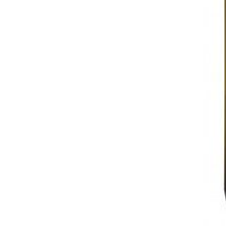
Allocat
Van deze wijn kr
verdelen. Hierbi
en ook andere w
bij voorbaat ui
toch nog wat be
definitieve prij
Ik heb interesse