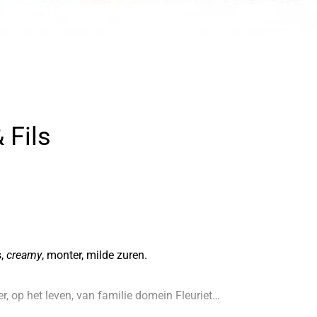
Achternaam
*
Telefoonnummer
*
 Fils
en/of toelichting
s,
creamy
, monter, milde zuren.
esse
er, op het leven, van familie domein Fleuriet…