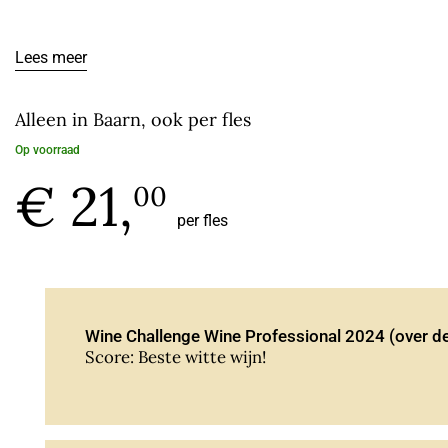
90/100 pt. in Revue du Vin de France juli 2023 : ‘un régal…’
Jamie Goode in The Wine Anorak 10-2023: ‘Nice yellow fruits, 
Lees meer
Wine Challenge Wine Professionale 2014: beste witte wijn!
Alleen in Baarn, ook per fles
Op voorraad
€ 21,
00
per fles
Wine Challenge Wine Professional 2024 (over d
Score: Beste witte wijn!