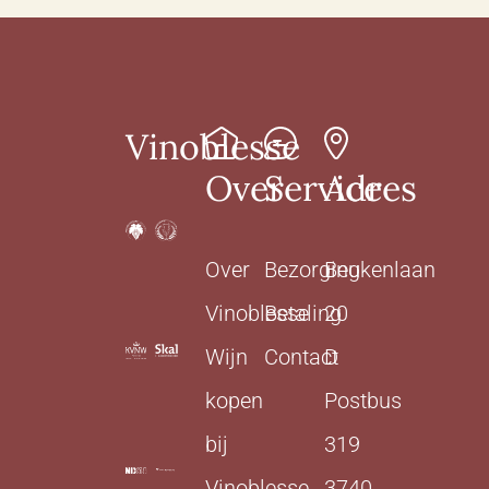
Vinoblesse
Over
Service
Adres
Over
Bezorging
Beukenlaan
Vinoblesse
Betaling
20
Wijn
Contact
D
kopen
Postbus
bij
319
Vinoblesse
3740