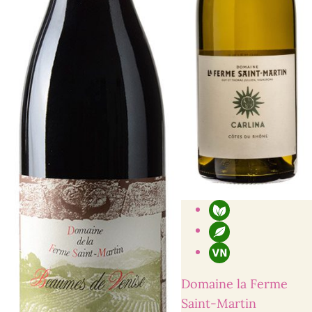
E-mailadres
Telefoonnummer
*
*
Vraag, opmerking en/of toelichting
Ik heb interesse
Domaine la Ferme
Saint-Martin