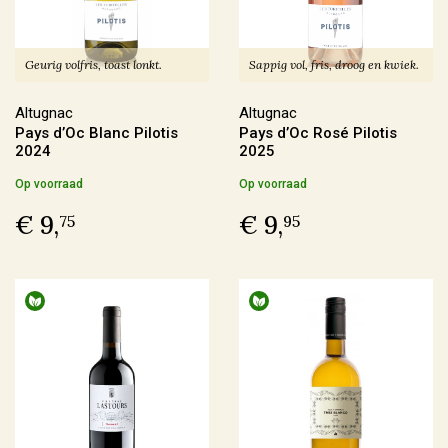
Producent
Geurig volfris, toast lonkt.
Sappig vol, fris, droog en kwiek.
Altugnac
(6)
Anne & Jean-François Ganevat
(5)
Altugnac
Altugnac
Pays d’Oc Blanc Pilotis
Pays d’Oc Rosé Pilotis
Azienda Agraria Moretti Omero
(2)
2024
2025
Azienda Agricola Casavecchia alla Piazza
(2)
Op voorraad
Op voorraad
€ 9,
€ 9,
75
95
Meer
Prijs
€ 0,00 - € 9,99
(4)
€ 10,00 - € 19,99
(71)
€ 20,00 - € 29,99
(59)