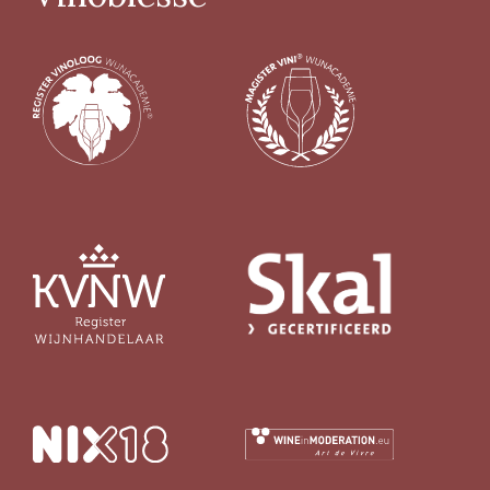
> 14%
(26)
Biologisch certifcaat
Ja
(125)
Nee
(30)
Vin Nature
Ja
(72)
Nee
(14)