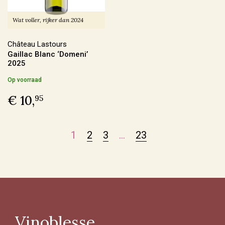
Ja
(51)
Wat voller, rijker dan 2024
Château Lastours
Sulfiet
Gaillac Blanc ‘Domeni’
2025
Vin Nature
(69)
Op voorraad
Sulfiet laag
(50)
€ 10,
95
Sulfiet minimaal
(47)
Sulfiet middel
(31)
1
2
3
…
23
Meer
Alcohol Percentage
12,6 - 14%
(133)
Vinoblesse
< 12,6%
(37)