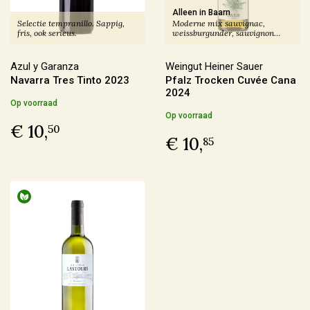
In omschakeling
(17)
Alleen in Baarn
Selectie tempranillo. Sappig,
Moderne mix sauvignac,
fris, ook serieus.
weissburgunder, sauvignon
Duurzaam
(12)
blanc en riesling
Azul y Garanza
Weingut Heiner Sauer
Navarra Tres Tinto 2023
Pfalz Trocken Cuvée Cana
Geschikt voor veganisten
2024
Op voorraad
Op voorraad
Ja
(188)
€ 10,
50
€ 10,
85
Nee
(3)
Last Vinute
Ja
(6)
Ook per fles