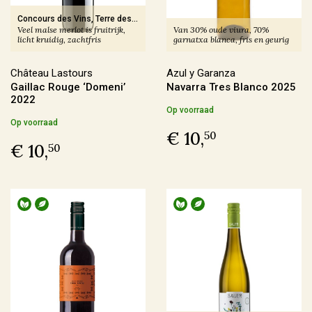
€ 30,00 - € 39,99
(25)
Concours des Vins, Terre des
Veel malse merlot is fruitrijk,
Van 30% oude viura, 70%
Vins
-
Médaille d'Or 2024
licht kruidig, zachtfris
garnatxa blanca, fris en geurig
Meer
Château Lastours
Azul y Garanza
Gaillac Rouge ‘Domeni’
Navarra Tres Blanco 2025
Voorraad
2022
Op voorraad
Op voorraad
(180)
Op voorraad
€ 10,
50
Binnenkort leverbaar
(14)
€ 10,
50
Allocatiewijn
(6)
Uitverkocht
(4)
Soort Teelt
Biologisch
(107)
Biologisch-Dynamisch
(85)