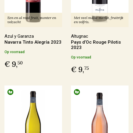
Frankrijk
(146)
Italië
(40)
Een en al rood fruit, monter en
Met veel malse merlot, fruitrijk
Duitsland
(6)
volzacht
en volfris.
Spanje
(5)
Azul y Garanza
Altugnac
Navarra Tinto Alegría 2023
Pays d’Oc Rouge Pilotis
Meer
2023
Op voorraad
Op voorraad
€ 9,
50
Regio
€ 9,
75
Alsace
(6)
Beaujolais
(4)
Bordeaux
(1)
Bourgogne
(19)
Meer