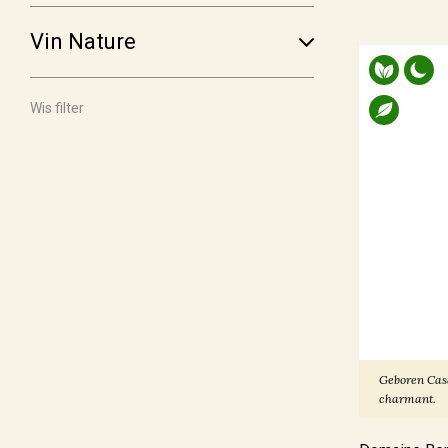
€ 30,00 - € 39,99
(25)
Vin Nature
Meer
Wis filter
Voorraad
Op voorraad
(180)
Binnenkort leverbaar
(14)
Allocatiewijn
(6)
Uitverkocht
(3)
Soort Teelt
Geboren Casa
charmant.
Biologisch
(107)
Biologisch-Dynamisch
(84)