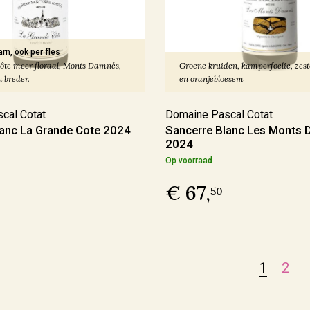
arn, ook per fles
ôte meer floraal, Monts Damnés,
Groene kruiden, kamperfoelie, zest
 breder.
en oranjebloesem
cal Cotat
Domaine Pascal Cotat
lanc La Grande Cote 2024
Sancerre Blanc Les Monts
2024
Op voorraad
€ 67,
50
1
2