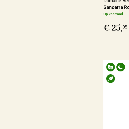
Domaine Bern
In omschakeling
(17)
Sancerre R
Op voorraad
Duurzaam
(12)
€ 25,
95
Geschikt voor veganisten
Ja
(187)
Nee
(3)
Last Vinute
Ja
(6)
Ook per fles