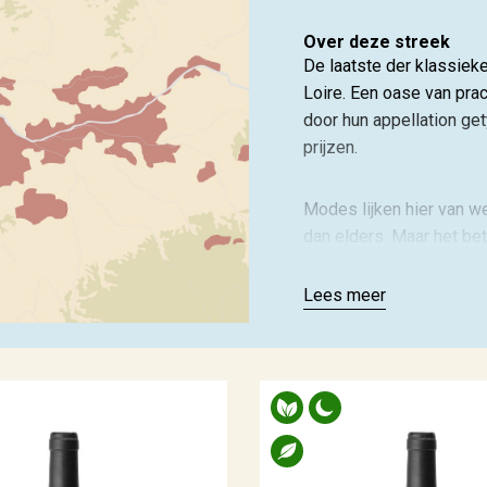
Over deze streek
De laatste der klassieke 
Loire. Een oase van prac
door hun appellation get
prijzen.
Modes lijken hier van we
dan elders. Maar het bet
koesteren. Weinig of geen
verademend soms… Al ba
Lees meer
wel zorgen. Een rouge u
zijn, een Chinon niet… De
vernieuwing van onze Lo
Sancerres van Bernard Fl
Rouge. Gebleven de zeld
wijnen voor levensgeniete