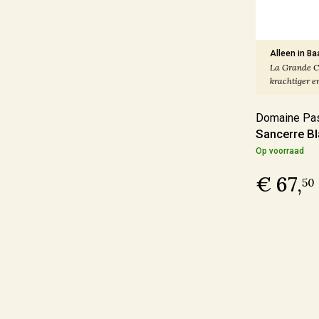
Ja
(51)
Alleen in Ba
La Grande C
Sulfiet
krachtiger en
Vin Nature
(68)
Domaine Pas
Sulfiet laag
(50)
Sancerre B
Op voorraad
Sulfiet minimaal
(47)
€ 67,
Sulfiet middel
(31)
50
Meer
Alcohol Percentage
12,6 - 14%
(132)
< 12,6%
(37)