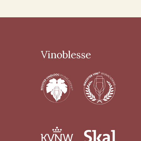
> 14%
(26)
Biologisch certifcaat
Ja
(124)
Vinoblesse
Nee
(30)
Vin Nature
Ja
(71)
Nee
(14)