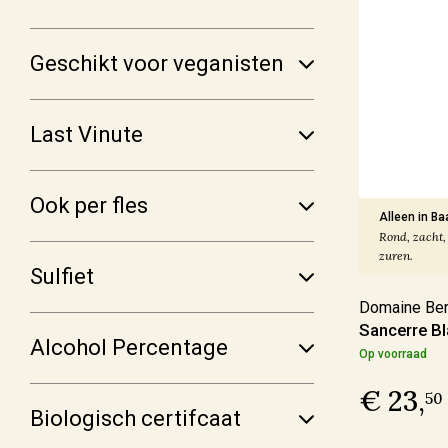
Producent
Geschikt voor veganisten
Altugnac
(6)
Anne & Jean-François Ganevat
(5)
Last Vinute
Azienda Agraria Moretti Omero
(2)
Azienda Agricola Casavecchia alla Piazza
(2)
Ook per fles
Alleen in Ba
Meer
Rond, zacht, 
zuren.
Sulfiet
Domaine Bern
Prijs
Sancerre B
Alcohol Percentage
Op voorraad
€ 0,00 - € 9,99
(4)
€ 23,
€ 10,00 - € 19,99
(71)
50
Biologisch certifcaat
€ 20,00 - € 29,99
(59)