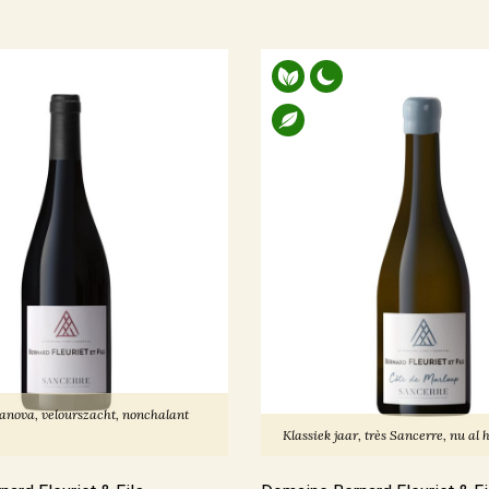
nova, velourszacht, nonchalant
Klassiek jaar, très Sancerre, nu al h