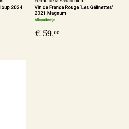
ls
Ferme de la Sansonnière
rloup 2024
Vin de France Rouge ‘Les Gélinettes’
2021 Magnum
Allocatiewijn
€ 59,
00