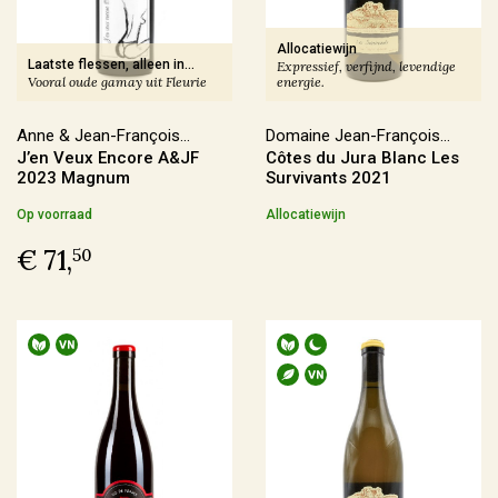
Frankrijk
(145)
Italië
(40)
Allocatiewijn
Laatste flessen, alleen in
Expressief, verfijnd, levendige
Duitsland
(6)
Vooral oude gamay uit Fleurie
energie.
Baarn
Spanje
(5)
Anne & Jean-François
Domaine Jean-François
J’en Veux Encore A&JF
Côtes du Jura Blanc Les
Ganevat
Ganevat
Meer
2023 Magnum
Survivants 2021
Op voorraad
Allocatiewijn
Regio
€ 71,
50
Alsace
(6)
Beaujolais
(4)
Bordeaux
(1)
Bourgogne
(19)
Meer