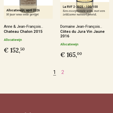
€ 30,00 - € 39,99
(25)
La RVF 2-2025
-
100/100
Allocatiewijn, april 2026
Een exceptionele wijn, met een
10 jaar sous voile gerijpt
zeldzame natuurlijkheid.
Meer
Anne & Jean-François
Domaine Jean-François
Chateau Chalon 2015
Côtes du Jura Vin Jaune
Voorraad
Ganevat
Ganevat
2016
Allocatiewijn
Op voorraad
(180)
Allocatiewijn
€ 152,
50
Binnenkort leverbaar
(14)
€ 165,
00
Allocatiewijn
(6)
Uitverkocht
(3)
1
2
Soort Teelt
Biologisch
(107)
Biologisch-Dynamisch
(84)