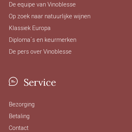
De equipe van Vinoblesse
> 14%
(26)
Op zoek naar natuurlijke wijnen
Klassiek Europa
Biologisch certifcaat
Diploma´s en keurmerken
Ja
(124)
De pers over Vinoblesse
Nee
(30)
Service
Vin Nature
Ja
(71)
Bezorging
Nee
(14)
Betaling
Contact