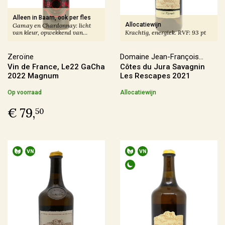
Producent
Alleen in Baarn, ook per fles
Allocatiewijn
Gamay en Chardonnay: licht
van kleur, opwekkend van
Krachtig, energiek. RVF: 93 pt
Altugnac
(6)
smaak.
Anne & Jean-François Ganevat
(5)
Zeroïne
Domaine Jean-François
Vin de France, Le22 GaCha
Côtes du Jura Savagnin
Ganevat
Azienda Agraria Moretti Omero
(2)
2022 Magnum
Les Rescapes 2021
Azienda Agricola Casavecchia alla Piazza
(2)
Op voorraad
Allocatiewijn
€ 79,
50
Meer
Prijs
€ 0,00 - € 9,99
(4)
€ 10,00 - € 19,99
(71)
€ 20,00 - € 29,99
(59)