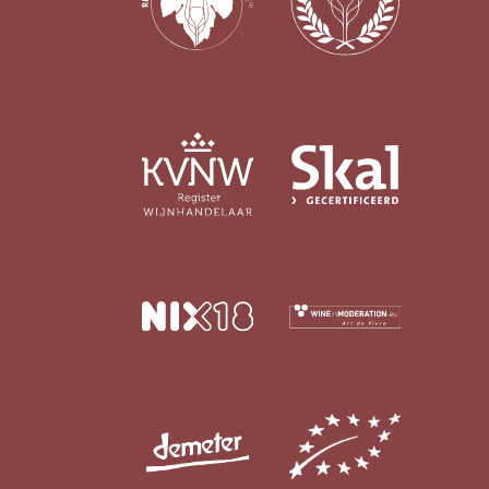
In omschakeling
(17)
Duurzaam
(12)
Geschikt voor veganisten
Ja
(188)
Nee
(3)
Last Vinute
Ja
(6)
Ook per fles