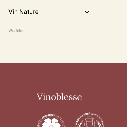
€ 30,00 - € 39,99
(25)
Vin Nature
Meer
Wis filter
Voorraad
Op voorraad
(180)
Binnenkort leverbaar
(14)
Allocatiewijn
(6)
Uitverkocht
(4)
Vinoblesse
Soort Teelt
Biologisch
(107)
Biologisch-Dynamisch
(85)