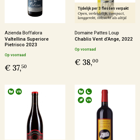
€ 30,00 - € 39,99
(25)
Tijdelijk per 3 flessen verpakt
Open, verleidelijk, compact,
langgerekt, volzacht als altijd
Meer
Azienda Boffalora
Domaine Pattes Loup
Valtellina Superiore
Chablis Vent d’Ange, 2022
Voorraad
Pietrisco 2023
Op voorraad
Op voorraad
(180)
Op voorraad
€ 38,
00
Binnenkort leverbaar
(14)
€ 37,
50
Allocatiewijn
(6)
Uitverkocht
(3)
Soort Teelt
Biologisch
(107)
Biologisch-Dynamisch
(84)