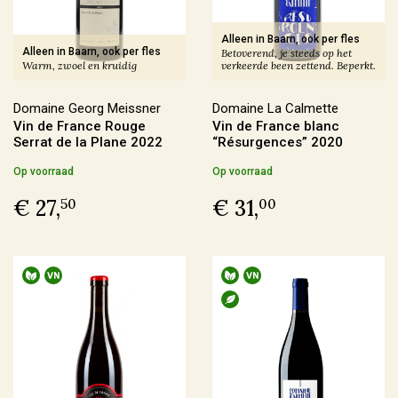
Frankrijk
(145)
Italië
(40)
Alleen in Baarn, ook per fles
Alleen in Baarn, ook per fles
Betoverend, je steeds op het
Duitsland
(6)
Warm, zwoel en kruidig
verkeerde been zettend. Beperkt.
Spanje
(5)
Domaine Georg Meissner
Domaine La Calmette
Vin de France Rouge
Vin de France blanc
Meer
Serrat de la Plane 2022
“Résurgences” 2020
Op voorraad
Op voorraad
Regio
€ 27,
€ 31,
50
00
Alsace
(6)
Beaujolais
(4)
Bordeaux
(1)
Bourgogne
(19)
Meer