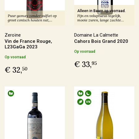
Producent
Alleen in Baarn op voorraad.
Puur gamay zonder sulfiet op
Fijn en voluptueus tegelijk,
groot conisch houten vat,
mooie zuren, lange zachte
Altugnac
(6)
beperkt.
finale. Beperkt.
Anne & Jean-François Ganevat
(5)
Zeroïne
Domaine La Calmette
Vin de France Rouge,
Cahors Bois Grand 2020
Azienda Agraria Moretti Omero
(2)
L23GaGa 2023
Op voorraad
Azienda Agricola Casavecchia alla Piazza
(2)
Op voorraad
€ 33,
95
€ 32,
50
Meer
Prijs
€ 0,00 - € 9,99
(4)
€ 10,00 - € 19,99
(71)
€ 20,00 - € 29,99
(59)