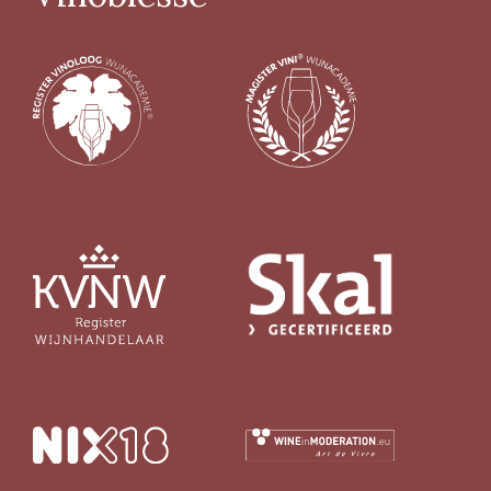
> 14%
(26)
Biologisch certifcaat
Ja
(124)
Nee
(30)
Vin Nature
Ja
(71)
Nee
(14)