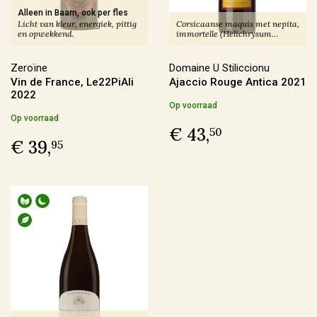
In omschakeling
(17)
Alleen in Baarn, ook per fles
Licht van kleur, energiek, pittig
Corsicaanse maquis met nepita,
en opwekkend.
immortelle (Helichrysum
Duurzaam
(12)
italicum), tijm en réglisse, en
een hint van wierook.
Zeroïne
Domaine U Stiliccionu
Vin de France, Le22PiAli
Ajaccio Rouge Antica 2021
Geschikt voor veganisten
2022
Op voorraad
Op voorraad
Ja
(187)
€ 43,
50
€ 39,
95
Nee
(3)
Last Vinute
Ja
(6)
Ook per fles