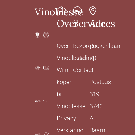
Vinoblesse
Over
Service
Adres
Over
Bezorging
Beukenlaan
Vinoblesse
Betaling
20
Wijn
Contact
D
kopen
Postbus
bij
319
Vinoblesse
3740
Privacy
AH
Verklaring
Baarn