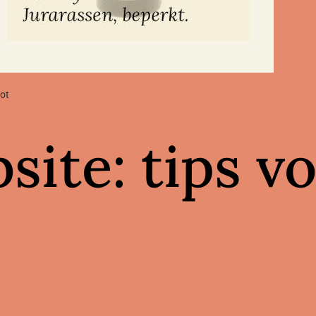
ot
ite: tips v