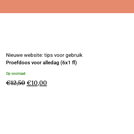
Nieuwe website: tips voor gebruik
Proefdoos voor alledag (6x1 fl)
Op voorraad
Oorspronkelijke
Huidige
€
12,50
€
10,00
prijs
prijs
was:
is:
€12,50.
€10,00.