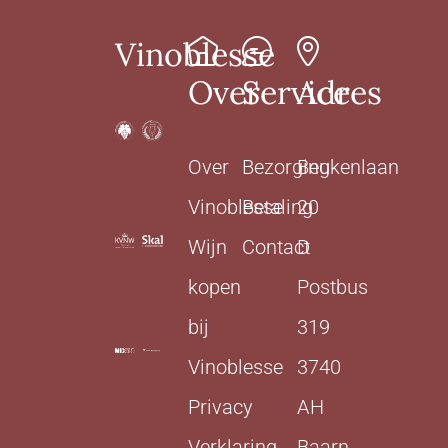
Vinoblesse
Over
Service
Adres
Over
Bezorging
Beukenlaan
Vinoblesse
Betaling
20
Wijn
Contact
D
kopen
Postbus
bij
319
Vinoblesse
3740
Privacy
AH
Verklaring
Baarn