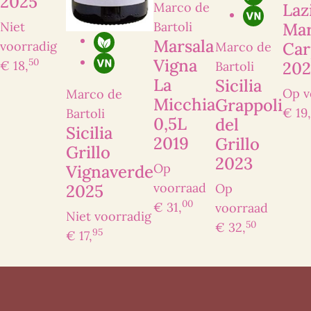
2025
Laz
Marco de
Ma
Niet
Bartoli
Marsala
Car
voorradig
Marco de
Ik heb interesse
Vigna
50
202
€ 18,
Bartoli
La
Sicilia
Op v
Marco de
Micchia
Grappoli
€ 19,
Bartoli
0,5L
del
Sicilia
2019
Grillo
Grillo
2023
Op
Vignaverde
voorraad
2025
Op
00
€ 31,
voorraad
Niet voorradig
50
€ 32,
95
€ 17,