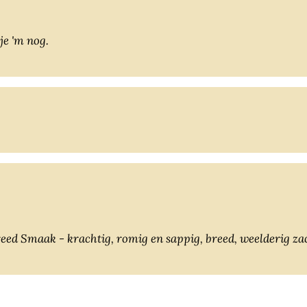
je 'm nog.
Geur - vanille, peer, perzik, rokerig, karamel, breed Smaak - krachtig, romig en sappig, breed, weelderig