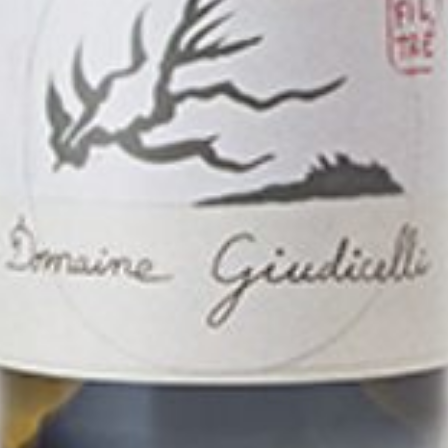
iewijn
ijgen we een beperkte allocatie. We proberen die zo eerli
j krijgen klanten die elk jaar, ongeacht het oogstjaar de
ijnen uit assortiment bestellen voorrang. Sommige wijnen
tverkocht, maar soms komt er – afhankelijk van oogst en
schikbaar. Uw belangstelling kunt u bij deze kenbaar mak
s en allocatie zijn op dit moment nog niet bekend.
 in:
*