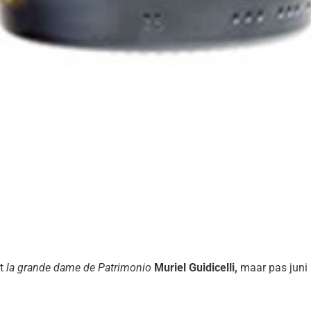
Achternaam
*
Telefoonnummer
*
en/of toelichting
et
la grande dame de Patrimonio
Muriel Guidicelli,
maar pas juni 
esse