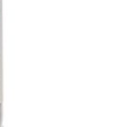
jk mogelijk te
ze wijn afnemen
 zijn eigenlijk
 afzeggingen –
en. Let op: