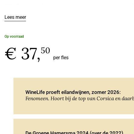
2024 Patrimonio Blanc
: witte bloemen, fijn mineraal. Slank (
niet ver is, sterrenwijn, kelderwijn, maar ook jong al een fee
Lees meer
Twee sterren
Guide RDVF, Biodyvin gecertificeerd.
Op voorraad
€ 37,
2023 aanbevolen in perswijn!
YouTube
50
per fles
De Groene Hamersma 2024 9+ (over de 2022):
Een ruime waa
Over de 2018:
Coup de coeur
, Guide Revue du Vin de France
17/20 pt
. Leg z
WineLife proeft eilandwijnen, zomer 2026:
Vijf sterren Perswijn!
Fenomeen. Hoort bij de top van Corsica en daarb
De Groene Hamersma 2024 (over de 2022)