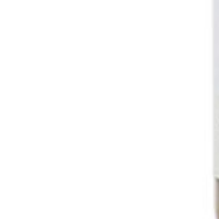
Allocat
Van deze wijn kr
verdelen. Hierbi
en ook andere w
bij voorbaat ui
toch nog wat be
definitieve prij
Ik heb interesse