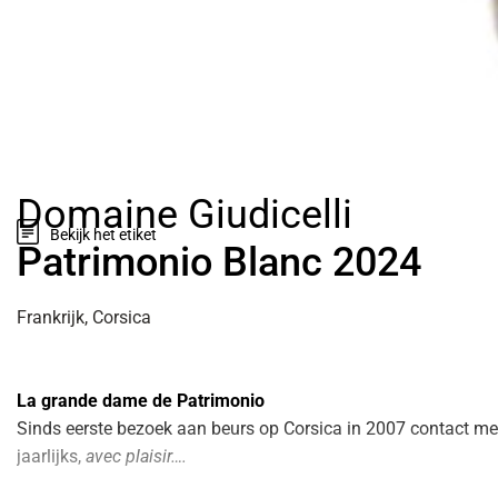
Voornaam
*
E-mailadres
*
Domaine Giudicelli
Bekijk het etiket
Patrimonio Blanc 2024
Vraag, opmerking 
Frankrijk, Corsica
La grande dame de Patrimonio
Sinds eerste bezoek aan beurs op Corsica in 2007 contact m
Ik heb inter
jaarlijks,
avec plaisir….