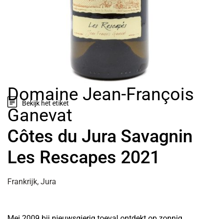
Domaine Jean-François
Bekijk het etiket
Ganevat
Côtes du Jura Savagnin
Les Rescapes 2021
Frankrijk, Jura
Mei 2009 bij nieuwsgierig toeval ontdekt op zonnig