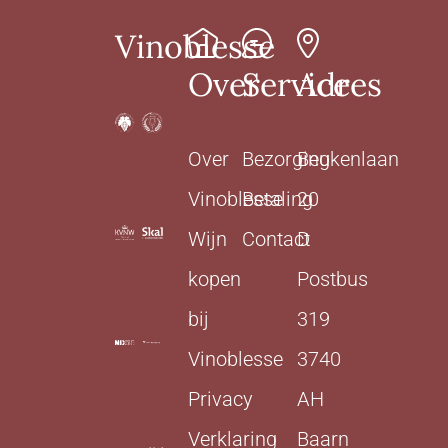
Vinoblesse
Over
Service
Adres
Over
Bezorging
Beukenlaan
Vinoblesse
Betaling
20
Wijn
Contact
D
kopen
Postbus
bij
319
Vinoblesse
3740
Privacy
AH
Verklaring
Baarn