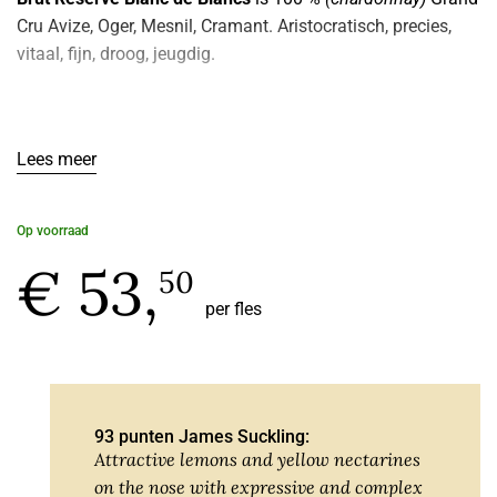
Cru Avize, Oger, Mesnil, Cramant. Aristocratisch, precies,
vitaal, fijn, droog, jeugdig.
Lees meer
Op voorraad
€ 53,
50
per fles
93 punten James Suckling:
Attractive lemons and yellow nectarines
on the nose with expressive and complex