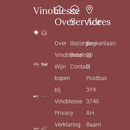
Vinoblesse
Over
Service
Adres
Over
Bezorging
Beukenlaan
Vinoblesse
Betaling
20
Wijn
Contact
D
kopen
Postbus
bij
319
Vinoblesse
3740
Privacy
AH
Verklaring
Baarn