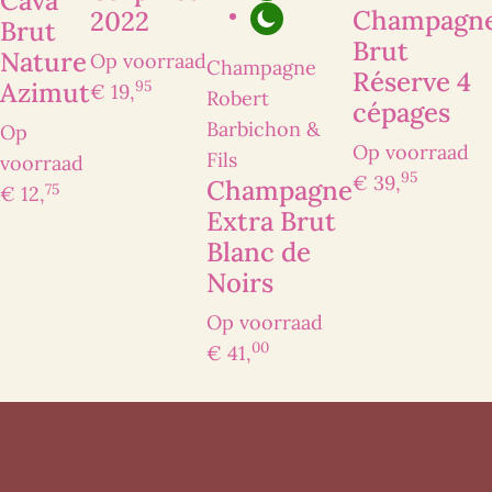
Cava
Champagn
2022
Brut
Brut
Nature
Op voorraad
Champagne
Réserve 4
95
Azimut
€ 19,
Robert
cépages
Barbichon &
Op
Op voorraad
Fils
voorraad
95
€ 39,
Champagne
75
€ 12,
Extra Brut
Blanc de
Noirs
Op voorraad
00
€ 41,