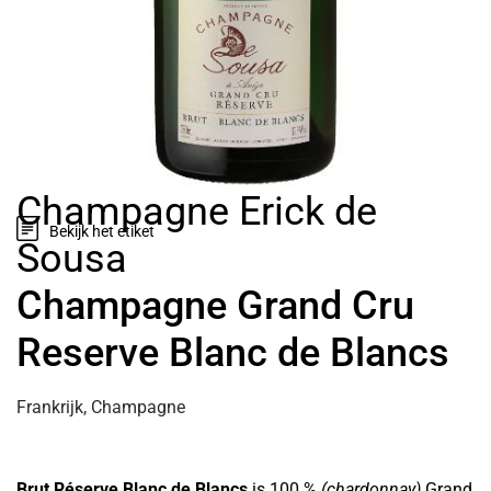
Champagne Erick de
Bekijk het etiket
Sousa
Champagne Grand Cru
Reserve Blanc de Blancs
Frankrijk, Champagne
Brut Réserve Blanc de Blancs
is 100 %
(chardonnay)
Grand