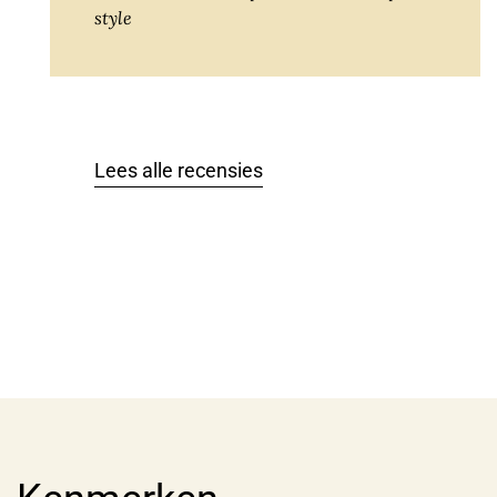
style
Lees alle recensies
Allocatiewijn
Van deze wijn krijgen we een beperkte
allocatie. We proberen die zo eerlijk
mogelijk te verdelen. Hierbij krijgen klanten