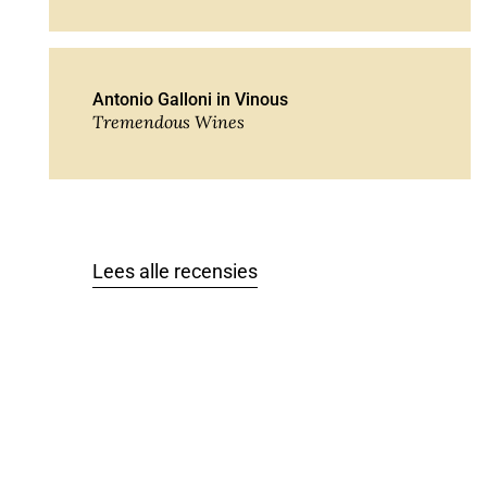
Antonio Galloni in Vinous
Tremendous Wines
Lees alle recensies
Allocatiewijn
Van deze wijn krijgen we een beperkte
allocatie. We proberen die zo eerlijk