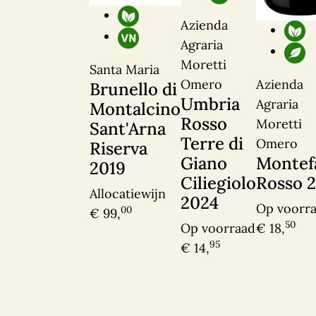
Azienda
Agraria
Moretti
Santa Maria
Azienda
Omero
Brunello di
Umbria
Agraria
Montalcino
Rosso
Moretti
Sant'Arna
Terre di
Omero
Riserva
Montef
Giano
2019
Rosso 
Ciliegiolo
Allocatiewijn
2024
Op voorr
00
€ 99,
50
€ 18,
Op voorraad
95
€ 14,