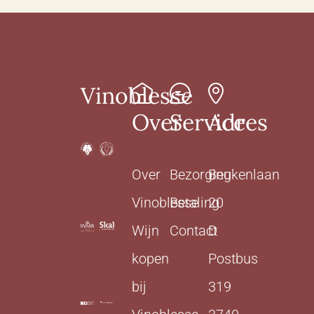
Vinoblesse
Over
Service
Adres
Over
Bezorging
Beukenlaan
Vinoblesse
Betaling
20
Wijn
Contact
D
kopen
Postbus
bij
319