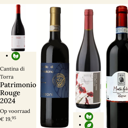
Voornaam
Achternaam
*
*
E-mailadres
Telefoonnummer
*
*
Vraag, opmerking en/of toelichting
Cantina di
Torra
Patrimonio
Rouge
2024
Ik heb interesse
Op voorraad
95
€ 19,