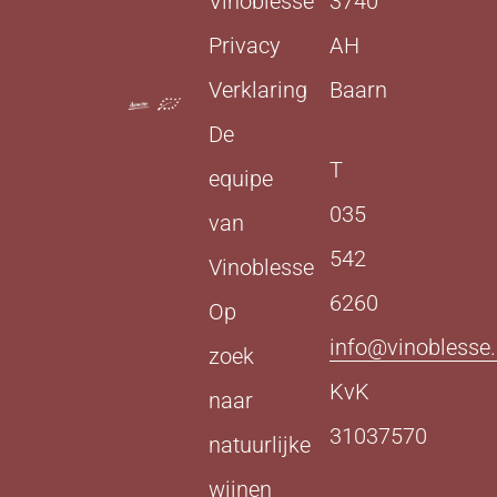
Vinoblesse
3740
Privacy
AH
Verklaring
Baarn
De
T
equipe
035
van
542
Vinoblesse
6260
Op
info@vinoblesse.
zoek
KvK
naar
31037570
natuurlijke
wijnen