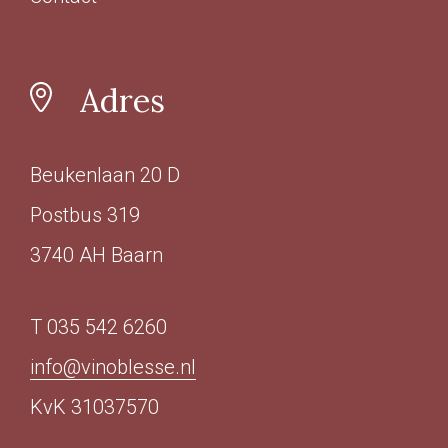
Ja
(51)
Adres
Sulfiet
Vin Nature
(69)
Beukenlaan 20 D
Sulfiet laag
(50)
Postbus 319
Sulfiet minimaal
(47)
3740 AH Baarn
Sulfiet middel
(31)
Meer
T 035 542 6260
info@vinoblesse.nl
Alcohol Percentage
KvK 31037570
12,6 - 14%
(133)
< 12,6%
(37)