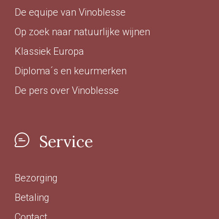
In omschakeling
(17)
De equipe van Vinoblesse
Duurzaam
(12)
Op zoek naar natuurlijke wijnen
Klassiek Europa
Geschikt voor veganisten
Diploma´s en keurmerken
Ja
(188)
De pers over Vinoblesse
Nee
(3)
Service
Last Vinute
Ja
(6)
Bezorging
Betaling
Ook per fles
Contact