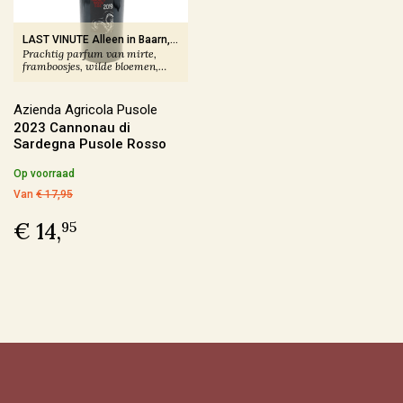
Frankrijk
(146)
Italië
(40)
LAST VINUTE Alleen in Baarn,
Prachtig parfum van mirte,
ook per fles
Duitsland
(6)
framboosjes, wilde bloemen,
kruiderij
Spanje
(5)
Azienda Agricola Pusole
2023 Cannonau di
Meer
Sardegna Pusole Rosso
Op voorraad
Regio
Van
€ 17,95
€ 14,
95
Alsace
(6)
Beaujolais
(4)
Bordeaux
(1)
Bourgogne
(19)
Meer