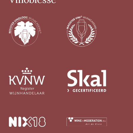
Producent
Altugnac
(6)
Anne & Jean-François Ganevat
(5)
Azienda Agraria Moretti Omero
(2)
Azienda Agricola Casavecchia alla Piazza
(2)
Meer
Prijs
€ 0,00 - € 9,99
(4)
€ 10,00 - € 19,99
(71)
€ 20,00 - € 29,99
(59)