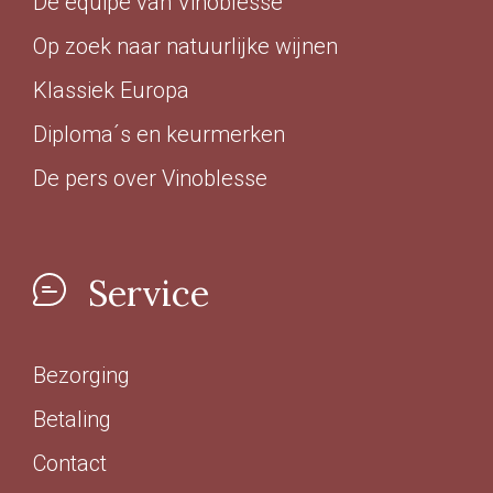
De equipe van Vinoblesse
In omschakeling
(17)
Op zoek naar natuurlijke wijnen
Duurzaam
(12)
Klassiek Europa
Diploma´s en keurmerken
Geschikt voor veganisten
De pers over Vinoblesse
Ja
(188)
Nee
(3)
Service
Last Vinute
Bezorging
Ja
(6)
Betaling
Contact
Ook per fles