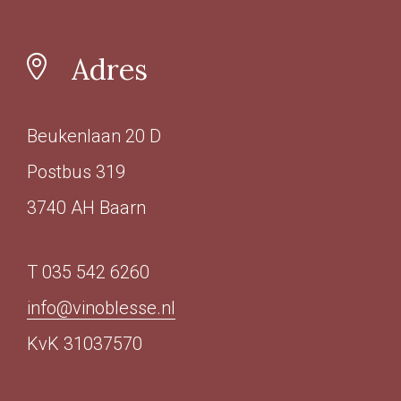
Ja
(51)
Adres
Sulfiet
Beukenlaan 20 D
Vin Nature
(69)
Sulfiet laag
(50)
Postbus 319
Sulfiet minimaal
(47)
3740 AH Baarn
Sulfiet middel
(31)
Meer
T 035 542 6260
info@vinoblesse.nl
Alcohol Percentage
KvK 31037570
12,6 - 14%
(133)
< 12,6%
(37)