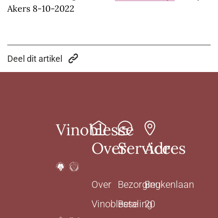
Akers 8-10-2022
Deel dit artikel
Vinoblesse
Over
Service
Adres
Over
Bezorging
Beukenlaan
Vinoblesse
Betaling
20