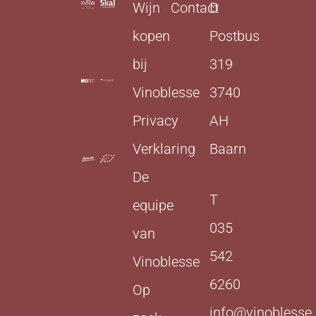
Wijn
Contact
D
kopen
Postbus
bij
319
Vinoblesse
3740
Privacy
AH
Verklaring
Baarn
De
T
equipe
035
van
542
Vinoblesse
6260
Op
info@vinoblesse.