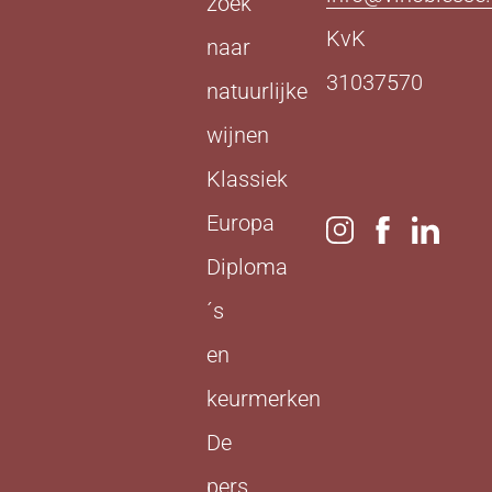
zoek
KvK
naar
31037570
natuurlijke
wijnen
Klassiek
Europa
Diploma
´s
en
keurmerken
De
pers